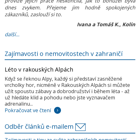
provize jejich práce neskončila, jak to bohužel bývá
dnes zvykem. Přejeme jim hodně spokojených
zákazníků, zaslouží si to.
Ivana a Tomáš K., Kolín
další...
Zajímavosti o nemovitostech v zahraničí
Léto v rakouských Alpách
Když se řeknou Alpy, každý si představí zasněžené
vrcholky hor, nicméně v Rakouských Alpách si můžete
užít spoustu zábavy a dobrodružství i během léta - až
už hledáte klid a pohodu nebo jste vyznavačem
adrenalinu...
Pokračovat ve čtení
Odběr článků e-mailem