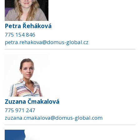
Petra Řeháková
775 154 846
petra.rehakova@domus-global.cz
Zuzana Čmakalová
775 971 247
zuzana.cmakalova@domus-global.com