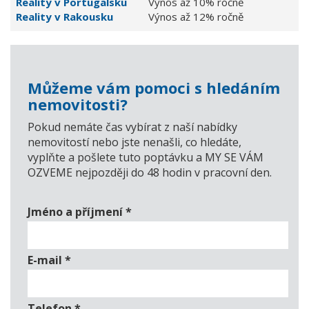
Reality v Portugalsku
Výnos až 10% ročně
Reality v Rakousku
Výnos až 12% ročně
Můžeme vám pomoci s hledáním
nemovitosti?
Pokud nemáte čas vybírat z naší nabídky
nemovitostí nebo jste nenašli, co hledáte,
vyplňte a pošlete tuto poptávku a MY SE VÁM
OZVEME nejpozději do 48 hodin v pracovní den.
Jméno a příjmení
*
E-mail
*
Telefon
*