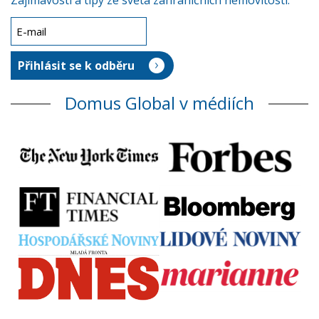
Zajímavosti a tipy ze světa zahraničních nemovitostí.
Domus Global v médiích