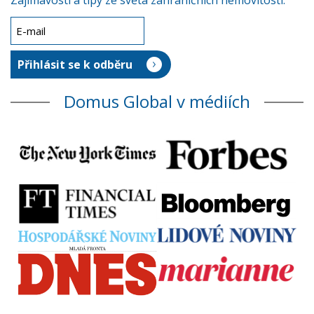
Zajímavosti a tipy ze světa zahraničních nemovitostí.
Domus Global v médiích