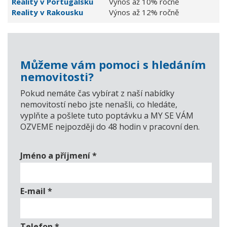
Reality v Portugalsku
Výnos až 10% ročně
Reality v Rakousku
Výnos až 12% ročně
Můžeme vám pomoci s hledáním
nemovitosti?
Pokud nemáte čas vybírat z naší nabídky
nemovitostí nebo jste nenašli, co hledáte,
vyplňte a pošlete tuto poptávku a MY SE VÁM
OZVEME nejpozději do 48 hodin v pracovní den.
Jméno a příjmení
*
E-mail
*
Telefon
*