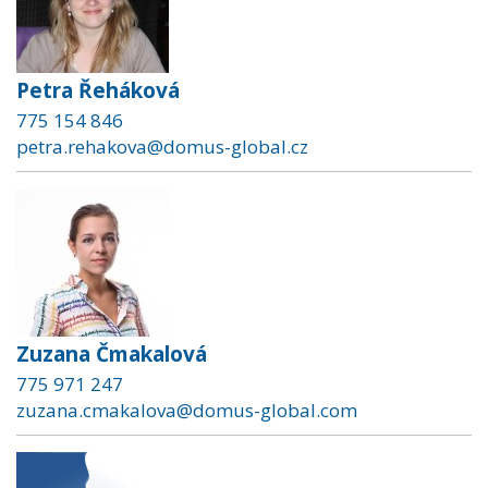
Petra Řeháková
775 154 846
petra.rehakova@domus-global.cz
Zuzana Čmakalová
775 971 247
zuzana.cmakalova@domus-global.com