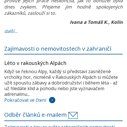
provize jejich práce neskončila, jak to bohužel bývá
dnes zvykem. Přejeme jim hodně spokojených
zákazníků, zaslouží si to.
Ivana a Tomáš K., Kolín
další...
Zajímavosti o nemovitostech v zahraničí
Léto v rakouských Alpách
Když se řeknou Alpy, každý si představí zasněžené
vrcholky hor, nicméně v Rakouských Alpách si můžete
užít spoustu zábavy a dobrodružství i během léta - až
už hledáte klid a pohodu nebo jste vyznavačem
adrenalinu...
Pokračovat ve čtení
Odběr článků e-mailem