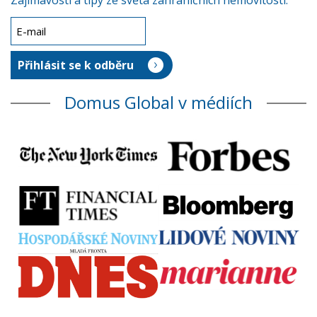
Zajímavosti a tipy ze světa zahraničních nemovitostí.
Domus Global v médiích