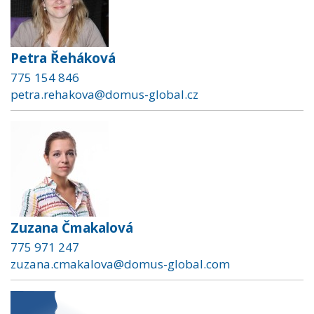
Petra Řeháková
775 154 846
petra.rehakova@domus-global.cz
Zuzana Čmakalová
775 971 247
zuzana.cmakalova@domus-global.com