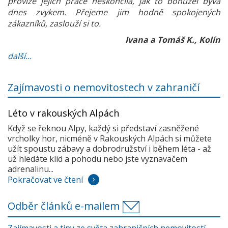
provize jejich práce neskončila, jak to bohužel bývá
dnes zvykem. Přejeme jim hodně spokojených
zákazníků, zaslouží si to.
Ivana a Tomáš K., Kolín
další...
Zajímavosti o nemovitostech v zahraničí
Léto v rakouských Alpách
Když se řeknou Alpy, každý si představí zasněžené
vrcholky hor, nicméně v Rakouských Alpách si můžete
užít spoustu zábavy a dobrodružství i během léta - až
už hledáte klid a pohodu nebo jste vyznavačem
adrenalinu...
Pokračovat ve čtení
Odběr článků e-mailem