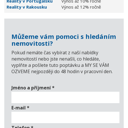
Reality v Portugalsku
Výnos až 10% ročně
Reality v Rakousku
Výnos až 12% ročně
Můžeme vám pomoci s hledáním
nemovitosti?
Pokud nemáte čas vybírat z naší nabídky
nemovitostí nebo jste nenašli, co hledáte,
vyplňte a pošlete tuto poptávku a MY SE VÁM
OZVEME nejpozději do 48 hodin v pracovní den.
Jméno a příjmení
*
E-mail
*
Telefon
*