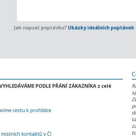
Jak napsat poptávku?
Ukázky ideálních poptávek
C
 VYHLEDÁVÁME PODLE PŘÁNÍ ZÁKAZNÍKA z celé
R
s
Z
p
víme cestu k prohlídce
d
t
z
t
 místních kontaktů v ČJ