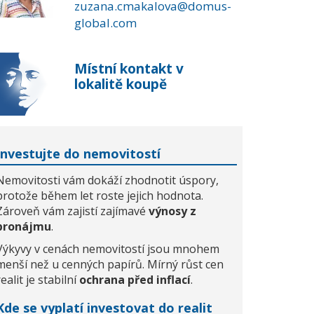
zuzana.cmakalova@domus-
global.com
Místní kontakt v
lokalitě koupě
Investujte do nemovitostí
Nemovitosti vám dokáží zhodnotit úspory,
protože během let roste jejich hodnota.
Zároveň vám zajistí zajímavé
výnosy z
pronájmu
.
Výkyvy v cenách nemovitostí jsou mnohem
menší než u cenných papírů. Mírný růst cen
realit je stabilní
ochrana před inflací
.
Kde se vyplatí investovat do realit