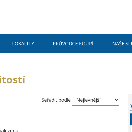
LOKALITY
PRŮVODCE KOUPÍ
NAŠE SL
tostí
Seřadit podle
nalezena.