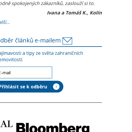
odně spokojených zákazníků, zaslouží si to.
Ivana a Tomáš K., Kolín
lší...
dběr článků e-mailem
ajímavosti a tipy ze světa zahraničních
emovitostí.