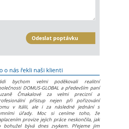
o o nás řekli naši klienti
ádi bychom velmi poděkovali realitní
polečnosti DOMUS-GLOBAL a především paní
uzaně Čmakalové za velmi precizní a
rofesionální přístup nejen při pořizování
omu v Itálii, ale i za následné jednání s
amními úřady. Moc si ceníme toho, že
aplacením provize jejich práce neskončila, jak
o bohužel bývá dnes zvykem. Přejeme jim