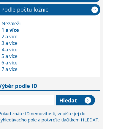
Podle počtu ložnic
Nezáleží
1 a více
2 a více
3 a více
4 a více
5 a více
6 a více
7 a více
Výběr podle ID
Pokud znáte ID nemovitosti, vepište jej do
vyhledávacího pole a potvrďte tlačítkem HLEDAT.