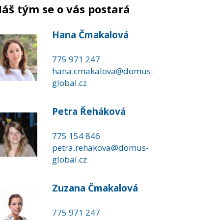
áš tým se o vás postará
Hana Čmakalová
775 971 247
hana.cmakalova@domus-
global.cz
Petra Řeháková
775 154 846
petra.rehakova@domus-
global.cz
Zuzana Čmakalová
775 971 247