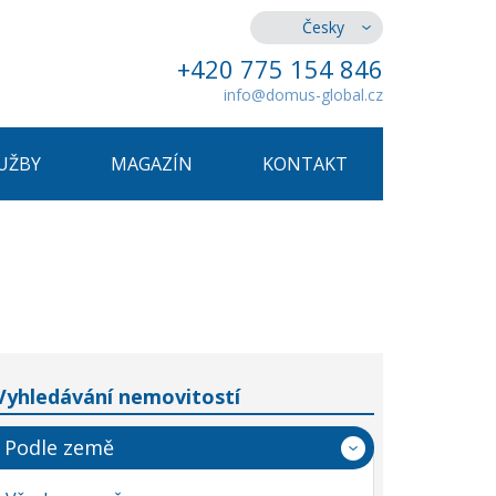
Česky
+420 775 154 846
info@domus-global.cz
UŽBY
MAGAZÍN
KONTAKT
Vyhledávání nemovitostí
Podle země