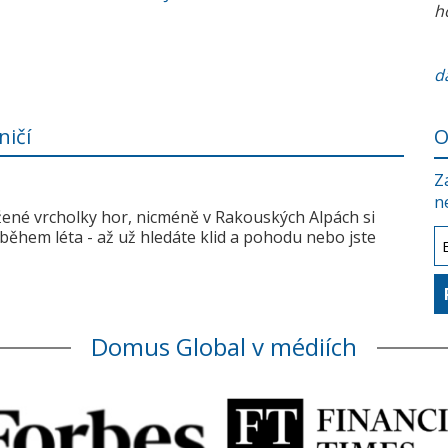
h
da
ničí
O
Z
n
žené vrcholky hor, nicméně v Rakouských Alpách si
během léta - až už hledáte klid a pohodu nebo jste
Domus Global v médiích