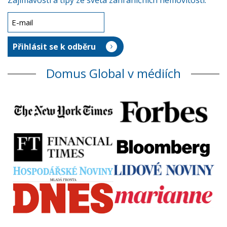
Zajímavosti a tipy ze světa zahraničních nemovitostí.
Domus Global v médiích