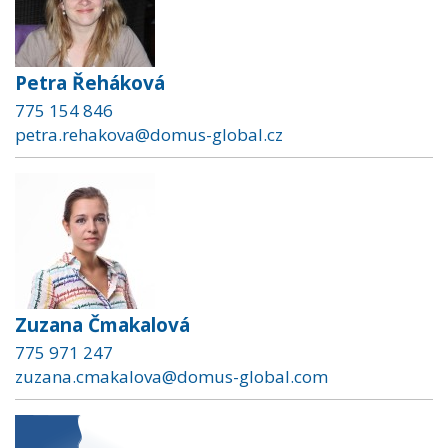
Petra Řeháková
775 154 846
petra.rehakova@domus-global.cz
Zuzana Čmakalová
775 971 247
zuzana.cmakalova@domus-global.com