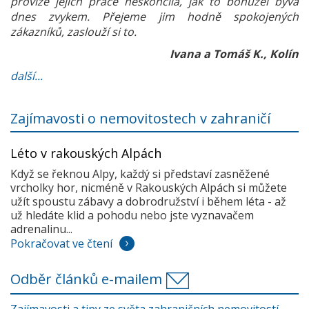
provize jejich práce neskončila, jak to bohužel bývá
dnes zvykem. Přejeme jim hodně spokojených
zákazníků, zaslouží si to.
Ivana a Tomáš K., Kolín
další...
Zajímavosti o nemovitostech v zahraničí
Léto v rakouských Alpách
Když se řeknou Alpy, každý si představí zasněžené
vrcholky hor, nicméně v Rakouských Alpách si můžete
užít spoustu zábavy a dobrodružství i během léta - až
už hledáte klid a pohodu nebo jste vyznavačem
adrenalinu...
Pokračovat ve čtení
Odběr článků e-mailem