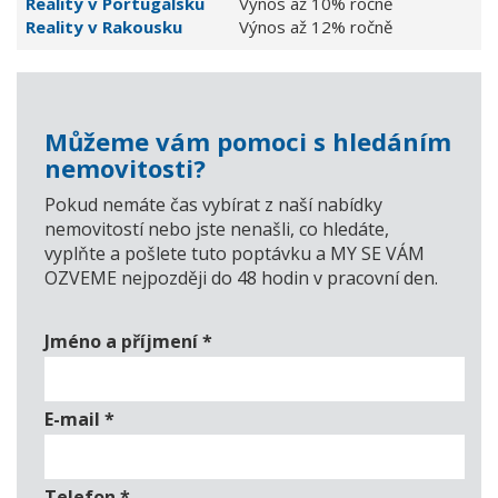
Reality v Portugalsku
Výnos až 10% ročně
Reality v Rakousku
Výnos až 12% ročně
Můžeme vám pomoci s hledáním
nemovitosti?
Pokud nemáte čas vybírat z naší nabídky
nemovitostí nebo jste nenašli, co hledáte,
vyplňte a pošlete tuto poptávku a MY SE VÁM
OZVEME nejpozději do 48 hodin v pracovní den.
Jméno a příjmení
*
E-mail
*
Telefon
*