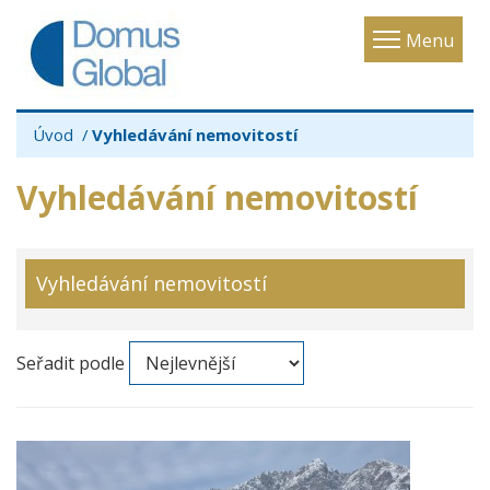
Toggle
Menu
navigatio
Úvod
Vyhledávání nemovitostí
Vyhledávání nemovitostí
Vyhledávání nemovitostí
Seřadit podle