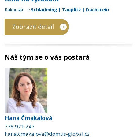
Rakousko
Schladming | Tauplitz | Dachstein
Zobrazit detail
Náš tým se o vás postará
Hana Čmakalová
775 971 247
hana.cmakalova@domus-global.cz