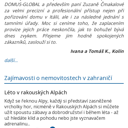
DOMUS-GLOBAL a především paní Zuzaně Čmakalové
za velmi precizní a profesionální přístup nejen při
pořizování domu v Itálii, ale i za následné jednání s
tamními úřady. Moc si ceníme toho, že zaplacením
provize jejich práce neskončila, jak to bohužel bývá
dnes zvykem. Přejeme jim hodně spokojených
zákazníků, zaslouží si to.
Ivana a Tomáš K., Kolín
další...
Zajímavosti o nemovitostech v zahraničí
Léto v rakouských Alpách
Když se řeknou Alpy, každý si představí zasněžené
vrcholky hor, nicméně v Rakouských Alpách si můžete
užít spoustu zábavy a dobrodružství i během léta - až
už hledáte klid a pohodu nebo jste vyznavačem
adrenalinu...