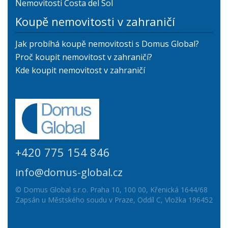
Nemovitosti Costa del Sol
Koupě nemovitosti v zahraničí
Jak probíhá koupě nemovitosti s Domus Global?
Proč koupit nemovitost v zahraničí?
Kde koupit nemovitost v zahraničí
+420 775 154 846
info@domus-global.cz
© Domus Global s.r.o. Praha 10, 100 00, Křenická 1644/68
Zapsán u Městského soudu v Praze, Oddíl C, Vložka 196452