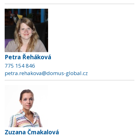
Petra Řeháková
775 154 846
petra.rehakova@domus-global.cz
Zuzana Čmakalová