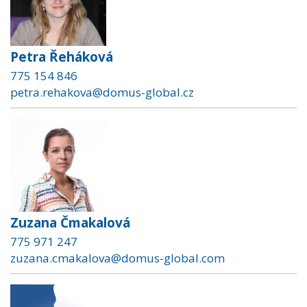
Petra Řeháková
775 154 846
petra.rehakova@domus-global.cz
Zuzana Čmakalová
775 971 247
zuzana.cmakalova@domus-global.com