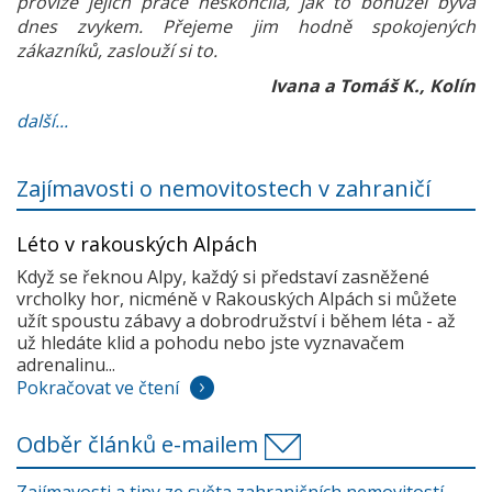
provize jejich práce neskončila, jak to bohužel bývá
dnes zvykem. Přejeme jim hodně spokojených
zákazníků, zaslouží si to.
Ivana a Tomáš K., Kolín
další...
Zajímavosti o nemovitostech v zahraničí
Léto v rakouských Alpách
Když se řeknou Alpy, každý si představí zasněžené
vrcholky hor, nicméně v Rakouských Alpách si můžete
užít spoustu zábavy a dobrodružství i během léta - až
už hledáte klid a pohodu nebo jste vyznavačem
adrenalinu...
Pokračovat ve čtení
Odběr článků e-mailem