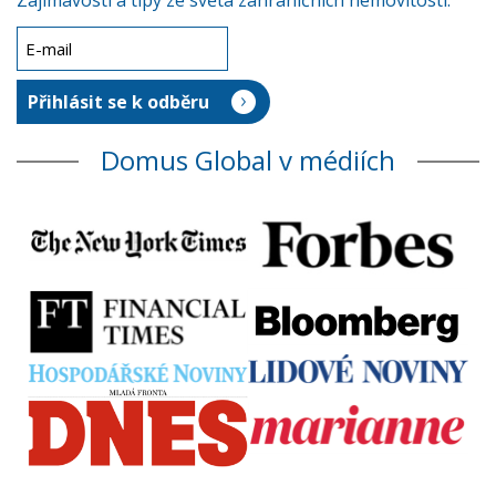
Zajímavosti a tipy ze světa zahraničních nemovitostí.
Domus Global v médiích