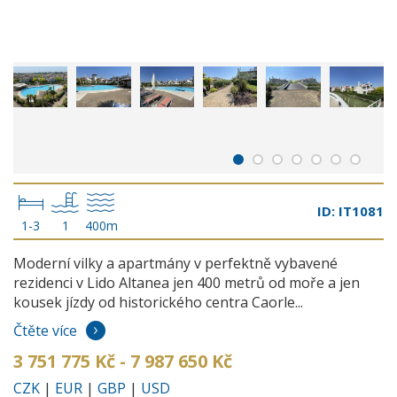
ID: IT1081
1-3
1
400m
Moderní vilky a apartmány v perfektně vybavené
rezidenci v Lido Altanea jen 400 metrů od moře a jen
kousek jízdy od historického centra Caorle...
Čtěte více
3 751 775 Kč - 7 987 650 Kč
CZK
|
EUR
|
GBP
|
USD