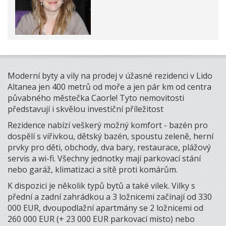
Moderní byty a vily na prodej v úžasné rezidenci v Lido
Altanea jen 400 metrů od moře a jen pár km od centra
půvabného městečka Caorle! Tyto nemovitosti
představují i skvělou investiční příležitost
Rezidence nabízí veškerý možný komfort - bazén pro
dospělí s vířivkou, dětský bazén, spoustu zeleně, herní
prvky pro děti, obchody, dva bary, restaurace, plážový
servis a wi-fi. Všechny jednotky mají parkovací stání
nebo garáž, klimatizaci a sítě proti komárům.
K dispozici je několik typů bytů a také vilek. Vilky s
přední a zadní zahrádkou a 3 ložnicemi začínají od 330
000 EUR, dvoupodlažní apartmány se 2 ložnicemi od
260 000 EUR (+ 23 000 EUR parkovací místo) nebo