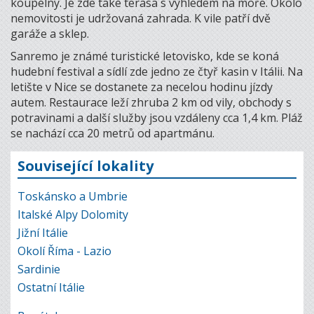
koupelny. Je zde také terasa s výhledem na moře. Okolo
nemovitosti je udržovaná zahrada. K vile patří dvě
garáže a sklep.
Sanremo je známé turistické letovisko, kde se koná
hudební festival a sídlí zde jedno ze čtyř kasin v Itálii. Na
letište v Nice se dostanete za necelou hodinu jízdy
autem. Restaurace leží zhruba 2 km od vily, obchody s
potravinami a další služby jsou vzdáleny cca 1,4 km. Pláž
se nachází cca 20 metrů od apartmánu.
Související lokality
Toskánsko a Umbrie
Italské Alpy Dolomity
Jižní Itálie
Okolí Říma - Lazio
Sardinie
Ostatní Itálie