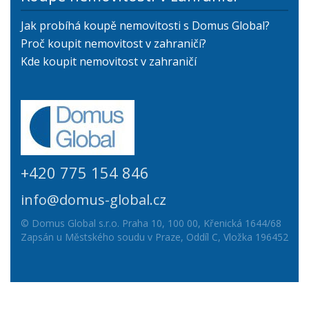
Jak probíhá koupě nemovitosti s Domus Global?
Proč koupit nemovitost v zahraničí?
Kde koupit nemovitost v zahraničí
+420 775 154 846
info@domus-global.cz
© Domus Global s.r.o. Praha 10, 100 00, Křenická 1644/68
Zapsán u Městského soudu v Praze, Oddíl C, Vložka 196452