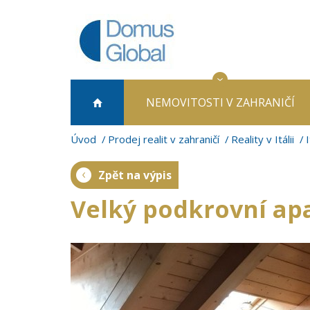
NEMOVITOSTI
V ZAHRANIČÍ
Úvod
Prodej realit v zahraničí
Reality v Itálii
Zpět na výpis
Velký podkrovní ap