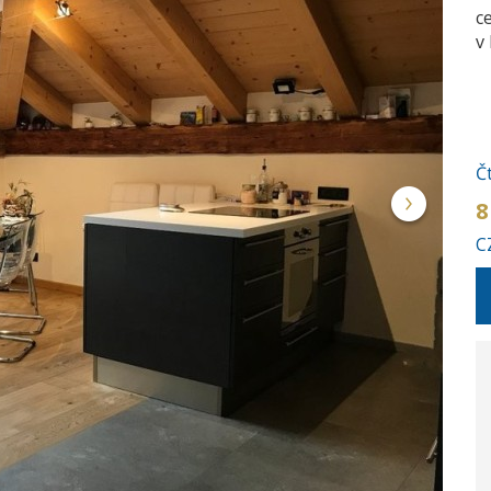
c
v
Č
8
C