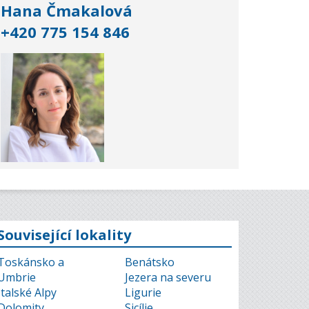
Hana Čmakalová
+420 775 154 846
Související lokality
Toskánsko a
Benátsko
Umbrie
Jezera na severu
Italské Alpy
Ligurie
Dolomity
Sicílie