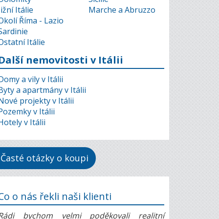
Jižní Itálie
Marche a Abruzzo
Okolí Říma - Lazio
Sardinie
Ostatní Itálie
Další nemovitosti v Itálii
Domy a vily v Itálii
Byty a apartmány v Itálii
Nové projekty v Itálii
Pozemky v Itálii
Hotely v Itálii
Časté otázky o koupi
Co o nás řekli naši klienti
Rádi bychom velmi poděkovali realitní