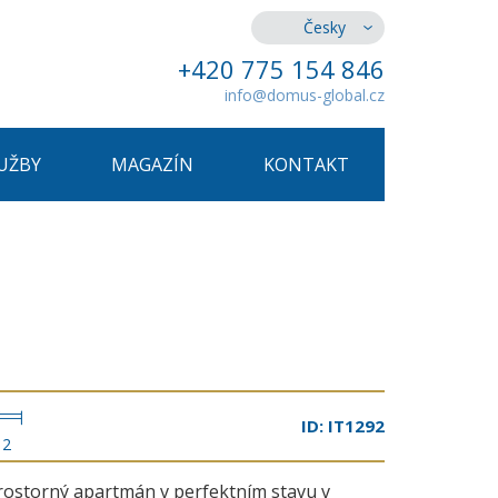
Česky
+420 775 154 846
info@domus-global.cz
UŽBY
MAGAZÍN
KONTAKT
ID: IT1292
2
rostorný apartmán v perfektním stavu v