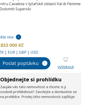
entru Cavalese v lyžařské oblasti Val di Fiemme
 Dolomiti Superski
těte více
 833 000 Kč
ZK
|
EUR
|
GBP
|
USD
Poslat poptávku
vytiskout
Objednejte si prohlídku
Zaujala vás tato nemovitost a chcete si ji
osobně prohlédnout? Zavolejte a domluvíme se
na prohlídce. Prodej této nemovitosti zajišťuje: