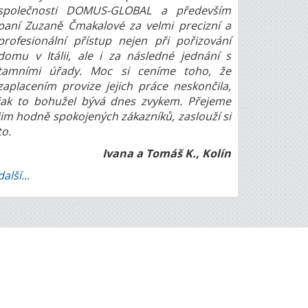
společnosti DOMUS-GLOBAL a především
paní Zuzaně Čmakalové za velmi precizní a
profesionální přístup nejen při pořizování
domu v Itálii, ale i za následné jednání s
tamními úřady. Moc si ceníme toho, že
zaplacením provize jejich práce neskončila,
jak to bohužel bývá dnes zvykem. Přejeme
jim hodně spokojených zákazníků, zaslouží si
to.
Ivana a Tomáš K., Kolín
další...