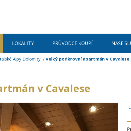
LOKALITY
PRŮVODCE KOUPÍ
NAŠE SL
Italské Alpy Dolomity
Velký podkrovní apartmán v Cavalese
artmán v Cavalese
P