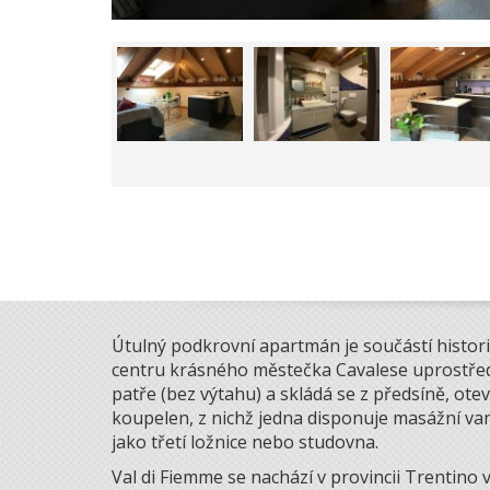
Útulný podkrovní apartmán je součástí histor
centru krásného městečka Cavalese uprostřed l
patře (bez výtahu) a skládá se z předsíně, ote
koupelen, z nichž jedna disponuje masážní vano
jako třetí ložnice nebo studovna.
Val di Fiemme se nachází v provincii Trentino v