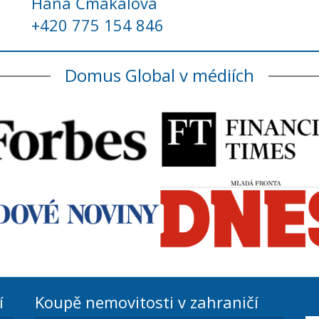
Hana Čmakalová
+420 775 154 846
Domus Global v médiích
í
Koupě nemovitosti v zahraničí