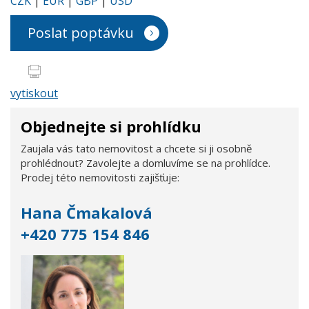
CZK
|
EUR
|
GBP
|
USD
Poslat poptávku
vytiskout
Objednejte si prohlídku
Zaujala vás tato nemovitost a chcete si ji osobně
prohlédnout? Zavolejte a domluvíme se na prohlídce.
Prodej této nemovitosti zajišťuje:
Hana Čmakalová
+420 775 154 846