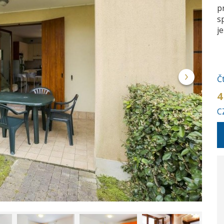
p
s
j
Č
4
C