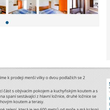
me k prodeji menší vilky o dvou podlažích se 2
vací část s obývacím pokojem a kuchyňským koutem a s
a spaní sestávající z hlavní ložnice, druhé ložnice se
chovým koutem a terasy.
ené zelení, která je jen 600 metrů od moře a má krásný