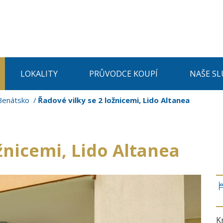
LOKALITY
PRŮVODCE KOUPÍ
NAŠE SL
Benátsko
Řadové vilky se 2 ložnicemi, Lido Altanea
žnicemi, Lido Altanea
K