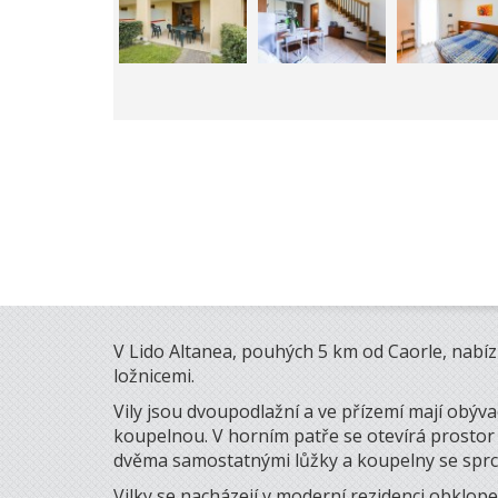
V Lido Altanea, pouhých 5 km od Caorle, nabízí
ložnicemi.
Vily jsou dvoupodlažní a ve přízemí mají obý
koupelnou. V horním patře se otevírá prostor n
dvěma samostatnými lůžky a koupelny se spr
Vilky se nacházejí v moderní rezidenci obklop