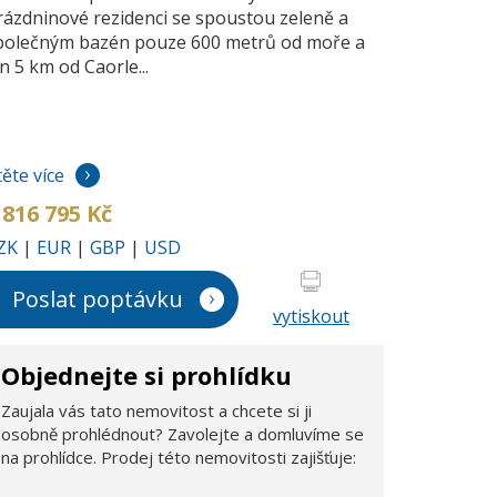
rázdninové rezidenci se spoustou zeleně a
polečným bazén pouze 600 metrů od moře a
en 5 km od Caorle...
těte více
 816 795 Kč
ZK
|
EUR
|
GBP
|
USD
Poslat poptávku
vytiskout
Objednejte si prohlídku
Zaujala vás tato nemovitost a chcete si ji
osobně prohlédnout? Zavolejte a domluvíme se
na prohlídce. Prodej této nemovitosti zajišťuje: