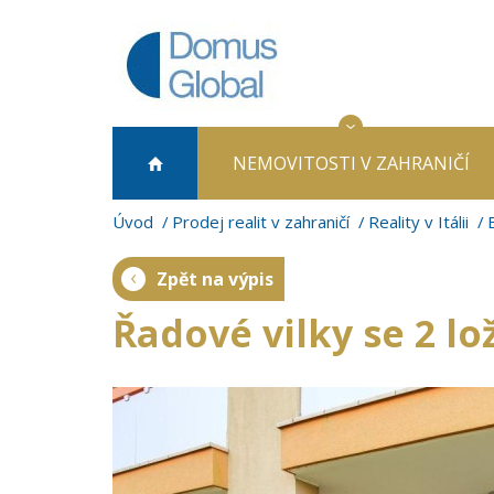
NEMOVITOSTI
V ZAHRANIČÍ
Úvod
Prodej realit v zahraničí
Reality v Itálii
Zpět na výpis
Řadové vilky se 2 lo