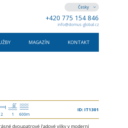
Česky
+420 775 154 846
info@domus-global.cz
UŽBY
MAGAZÍN
KONTAKT
ID: IT1301
2
1
600m
rásné dvoupatrové řadové vilky v moderní