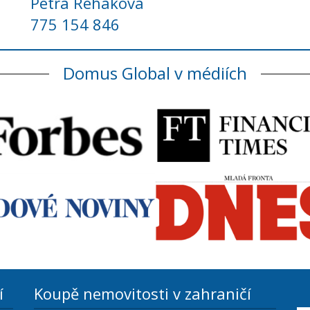
Petra Řeháková
775 154 846
Domus Global v médiích
í
Koupě nemovitosti v zahraničí