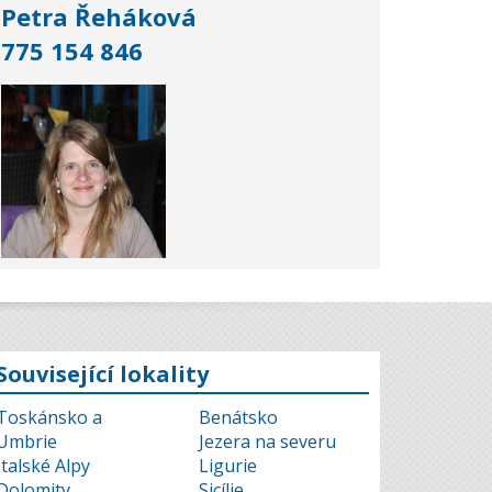
Petra Řeháková
775 154 846
Související lokality
Toskánsko a
Benátsko
Umbrie
Jezera na severu
Italské Alpy
Ligurie
Dolomity
Sicílie