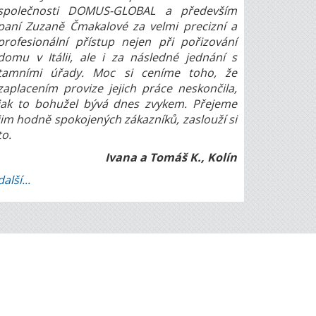
společnosti DOMUS-GLOBAL a především
paní Zuzaně Čmakalové za velmi precizní a
profesionální přístup nejen při pořizování
domu v Itálii, ale i za následné jednání s
tamními úřady. Moc si ceníme toho, že
zaplacením provize jejich práce neskončila,
jak to bohužel bývá dnes zvykem. Přejeme
jim hodně spokojených zákazníků, zaslouží si
to.
Ivana a Tomáš K., Kolín
další...