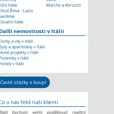
Jižní Itálie
Marche a Abruzzo
Okolí Říma - Lazio
Sardinie
Ostatní Itálie
Další nemovitosti v Itálii
Domy a vily v Itálii
Byty a apartmány v Itálii
Nové projekty v Itálii
Pozemky v Itálii
Hotely v Itálii
Časté otázky o koupi
Co o nás řekli naši klienti
Rádi bychom velmi poděkovali realitní