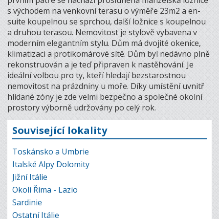
prvním patře se nachází prosluněná manželská ložnice
s východem na venkovní terasu o výměře 23m2 a en-
suite koupelnou se sprchou, další ložnice s koupelnou
a druhou terasou. Nemovitost je stylově vybavena v
moderním elegantním stylu. Dům má dvojité okenice,
klimatizaci a protikomárové sítě. Dům byl nedávno plně
rekonstruován a je teď připraven k nastěhování. Je
ideální volbou pro ty, kteří hledají bezstarostnou
nemovitost na prázdniny u moře. Díky umístění uvnitř
hlídané zóny je zde velmi bezpečno a společné okolní
prostory výborně udržovány po celý rok.
Související lokality
Toskánsko a Umbrie
Italské Alpy Dolomity
Jižní Itálie
Okolí Říma - Lazio
Sardinie
Ostatní Itálie