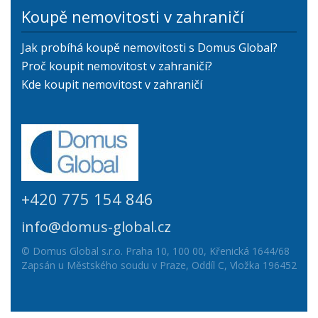
Koupě nemovitosti v zahraničí
Jak probíhá koupě nemovitosti s Domus Global?
Proč koupit nemovitost v zahraničí?
Kde koupit nemovitost v zahraničí
+420 775 154 846
info@domus-global.cz
© Domus Global s.r.o. Praha 10, 100 00, Křenická 1644/68
Zapsán u Městského soudu v Praze, Oddíl C, Vložka 196452