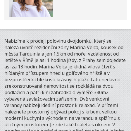
Nabízíme k prodeji polovinu dvojdomku, který se
nalézá uvnitř rezidenční zóny Marina Velca, kousek od
města Tarquinia a jen 1.5km od moře. Vzdálenost od
letiště v Římě je asi 1 hodina jízdy, z Prahy sem dojedete
asi za 13 hodin. Marina Velca je klidná vilová čtvrť s
hlídaným přístupem hned u golfového hřiště a v
bezprostřední blízkosti krásných pláží. Tato nedávno
zrekonstruovaná nemovitost se rozkládá na dvou
podlažích a patří k ní zahrádka o výměře 340m2
vybavená zavlažovacím zařízením. Dvě venkovní
verandy nabízejí ideální prostor k relaxaci. V přízemí
naleznete prostorný obývací pokoj s krbem, velkou
moderní kuchyni s východem na verandu a spižírnu s
úložným prostorem. Je zde také toaleta s oknem. V