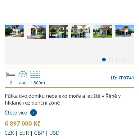
ID: IT0741
2
ano
1 500m
Půlka dvojdomku nedaleko moře a letiště v Římě v
hlídané rezidenční zóně
Čtěte více
6 897 000 Kč
CZK
|
EUR
|
GBP
|
USD