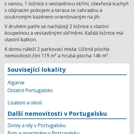
s vanou, 1 ložnice s vestavěnou skříní, otevřená kuchyň
s obývacím pokojem a terasa se zahradou a
soukromým bazénem orientovaným na jih.
V druhém patře se nacházejí 2 ložnice s vlastní
koupelnou a vestavěnými skříněmi. Každá ložnice má
vlastní balkon.
K domu náleží 2 parkovací místa. Užitná plocha
nemovitosti činí 119 m² a hrubá plocha 146 m².
Související lokality
Algarve
Ostatní Portugalsko
Lisabon a okolí
Další nemovitosti v Portugalsku
Domy a vily v Portugalsku
Byty a apartmány v Portugalsku