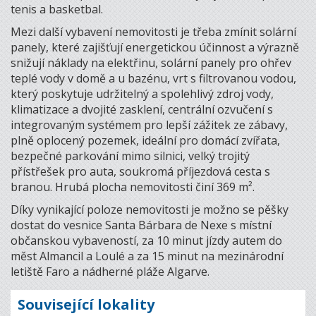
tenis a basketbal.
Mezi další vybavení nemovitosti je třeba zmínit solární
panely, které zajišťují energetickou účinnost a výrazně
snižují náklady na elektřinu, solární panely pro ohřev
teplé vody v domě a u bazénu, vrt s filtrovanou vodou,
který poskytuje udržitelný a spolehlivý zdroj vody,
klimatizace a dvojité zasklení, centrální ozvučení s
integrovaným systémem pro lepší zážitek ze zábavy,
plně oplocený pozemek, ideální pro domácí zvířata,
bezpečné parkování mimo silnici, velký trojitý
přístřešek pro auta, soukromá příjezdová cesta s
branou. Hrubá plocha nemovitosti činí 369 m².
Díky vynikající poloze nemovitosti je možno se pěšky
dostat do vesnice Santa Bárbara de Nexe s místní
občanskou vybaveností, za 10 minut jízdy autem do
měst Almancil a Loulé a za 15 minut na mezinárodní
letiště Faro a nádherné pláže Algarve.
Související lokality