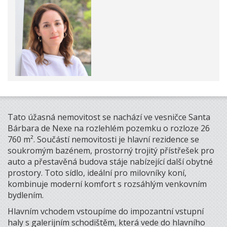
Tato úžasná nemovitost se nachází ve vesničce Santa
Bárbara de Nexe na rozlehlém pozemku o rozloze 26
760 m². Součástí nemovitosti je hlavní rezidence se
soukromým bazénem, prostorný trojitý přístřešek pro
auto a přestavěná budova stáje nabízející další obytné
prostory. Toto sídlo, ideální pro milovníky koní,
kombinuje moderní komfort s rozsáhlým venkovním
bydlením.
Hlavním vchodem vstoupíme do impozantní vstupní
haly s galerijním schodištěm, která vede do hlavního