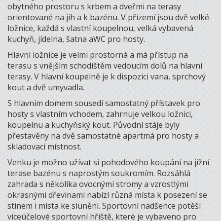
obytného prostoru s krbem a dveřmi na terasy
orientované na jih a k bazénu. V přízemí jsou dvě velké
ložnice, každá s vlastní koupelnou, velká vybavená
kuchyň, jídelna, šatna aWC pro hosty.
Hlavní ložnice je velmi prostorná a má přístup na
terasu s vnějším schodištěm vedoucím dolů na hlavní
terasy. V hlavní koupelně je k dispozici vana, sprchový
kout a dvě umyvadla.
S hlavním domem sousedí samostatný přístavek pro
hosty s vlastním vchodem, zahrnuje velkou ložnici,
koupelnu a kuchyňský kout. Původní stáje byly
přestavěny na dvě samostatné apartmá pro hosty a
skladovací místnost.
Venku je možno užívat si pohodového koupání na jižní
terase bazénu s naprostým soukromím. Rozsáhlá
zahrada s několika ovocnými stromy a vzrostlými
okrasnými dřevinami nabízí různá místa k posezení se
stínem i místa ke slunění. Sportovní nadšence potěší
víceúčelové sportovní hřiště, které je vybaveno pro