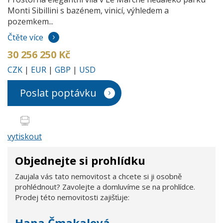
Monti Sibillini s bazénem, vinicí, výhledem a
pozemkem...
Čtěte více
30 256 250 Kč
CZK
|
EUR
|
GBP
|
USD
Poslat poptávku
vytiskout
Objednejte si prohlídku
Zaujala vás tato nemovitost a chcete si ji osobně
prohlédnout? Zavolejte a domluvíme se na prohlídce.
Prodej této nemovitosti zajišťuje:
Hana Čmakalová