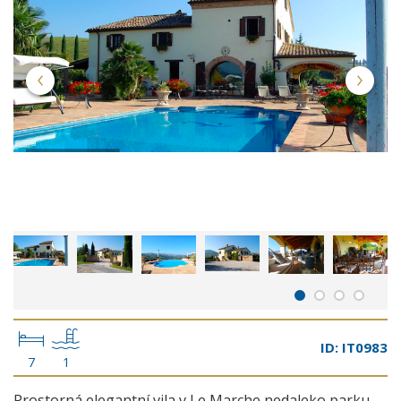
ID: IT0983
7
1
Prostorná elegantní vila v Le Marche nedaleko parku