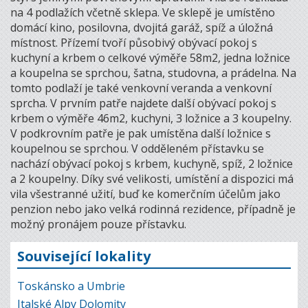
na 4 podlažích včetně sklepa. Ve sklepě je umístěno
domácí kino, posilovna, dvojitá garáž, spíž a úložná
místnost. Přízemí tvoří působivý obývací pokoj s
kuchyní a krbem o celkové výměře 58m2, jedna ložnice
a koupelna se sprchou, šatna, studovna, a prádelna. Na
tomto podlaží je také venkovní veranda a venkovní
sprcha. V prvním patře najdete další obývací pokoj s
krbem o výměře 46m2, kuchyni, 3 ložnice a 3 koupelny.
V podkrovním patře je pak umístěna další ložnice s
koupelnou se sprchou. V odděleném přístavku se
nachází obývací pokoj s krbem, kuchyně, spíž, 2 ložnice
a 2 koupelny. Díky své velikosti, umístění a dispozici má
vila všestranné užití, buď ke komerčním účelům jako
penzion nebo jako velká rodinná rezidence, případně je
možný pronájem pouze přístavku.
Související lokality
Toskánsko a Umbrie
Italské Alpy Dolomity