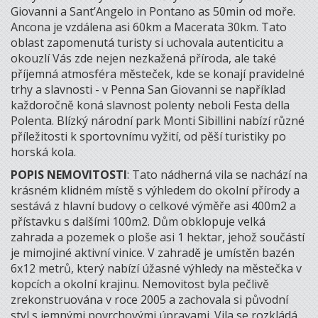
Giovanni a Sant’Angelo in Pontano as 50min od moře.
Ancona je vzdálena asi 60km a Macerata 30km. Tato
oblast zapomenutá turisty si uchovala autenticitu a
okouzlí Vás zde nejen nezkažená příroda, ale také
příjemná atmosféra městeček, kde se konají pravidelné
trhy a slavnosti - v Penna San Giovanni se například
každoročně koná slavnost polenty neboli Festa della
Polenta. Blízký národní park Monti Sibillini nabízí různé
příležitosti k sportovnímu vyžití, od pěší turistiky po
horská kola.
POPIS NEMOVITOSTI
: Tato nádherná vila se nachází na
krásném klidném místě s výhledem do okolní přírody a
sestává z hlavní budovy o celkové výměře asi 400m2 a
přístavku s dalšími 100m2. Dům obklopuje velká
zahrada a pozemek o ploše asi 1 hektar, jehož součástí
je mimojiné aktivní vinice. V zahradě je umístěn bazén
6x12 metrů, který nabízí úžasné výhledy na městečka v
kopcích a okolní krajinu. Nemovitost byla pečlivě
zrekonstruována v roce 2005 a zachovala si původní
styl s jemnými povrchovými úpravami. Vila se rozkládá