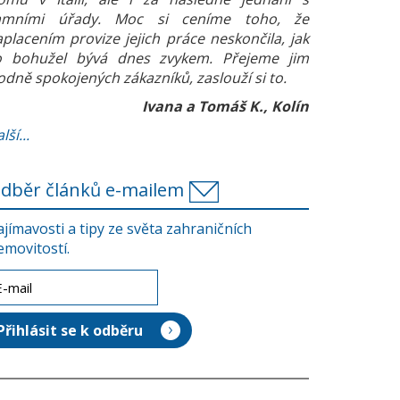
amními úřady. Moc si ceníme toho, že
aplacením provize jejich práce neskončila, jak
o bohužel bývá dnes zvykem. Přejeme jim
odně spokojených zákazníků, zaslouží si to.
Ivana a Tomáš K., Kolín
lší...
dběr článků e-mailem
ajímavosti a tipy ze světa zahraničních
emovitostí.