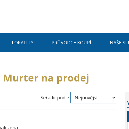
LOKALITY
PRŮVODCE KOUPÍ
NAŠE SL
i Murter na prodej
Seřadit podle
nalezena.