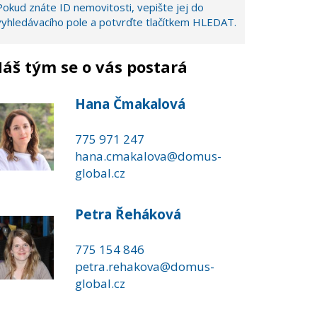
Pokud znáte ID nemovitosti, vepište jej do
vyhledávacího pole a potvrďte tlačítkem HLEDAT.
áš tým se o vás postará
Hana Čmakalová
775 971 247
hana.cmakalova@domus-
global.cz
Petra Řeháková
775 154 846
petra.rehakova@domus-
global.cz