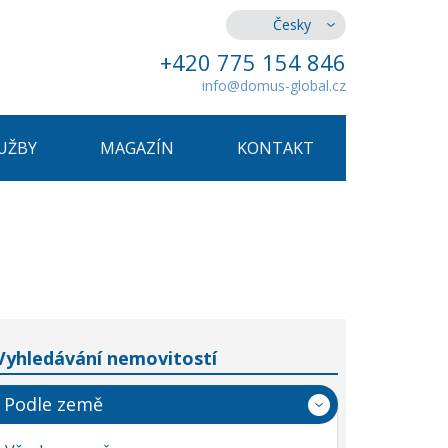
Česky
+420 775 154 846
info@domus-global.cz
UŽBY
MAGAZÍN
KONTAKT
Vyhledávání nemovitostí
Podle země