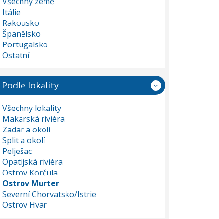
Všechny země
Itálie
Rakousko
Španělsko
Portugalsko
Ostatní
Podle lokality
Všechny lokality
Makarská riviéra
Zadar a okolí
Split a okolí
Pelješac
Opatijská riviéra
Ostrov Korčula
Ostrov Murter
Severní Chorvatsko/Istrie
Ostrov Hvar