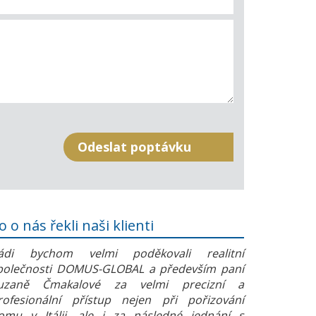
o o nás řekli naši klienti
ádi bychom velmi poděkovali realitní
polečnosti DOMUS-GLOBAL a především paní
uzaně Čmakalové za velmi precizní a
rofesionální přístup nejen při pořizování
omu v Itálii, ale i za následné jednání s