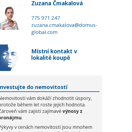
Zuzana Čmakalová
775 971 247
zuzana.cmakalova@domus-
global.com
Místní kontakt v
lokalitě koupě
Investujte do nemovitostí
Nemovitosti vám dokáží zhodnotit úspory,
protože během let roste jejich hodnota.
Zároveň vám zajistí zajímavé
výnosy z
pronájmu
.
Výkyvy v cenách nemovitostí jsou mnohem