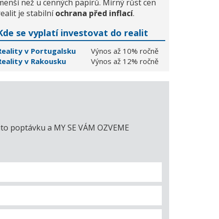
menší než u cenných papírů. Mírný růst cen
realit je stabilní
ochrana před inflací
.
Kde se vyplatí investovat do realit
Reality v Portugalsku
Výnos až 10% ročně
Reality v Rakousku
Výnos až 12% ročně
e tuto poptávku a MY SE VÁM OZVEME