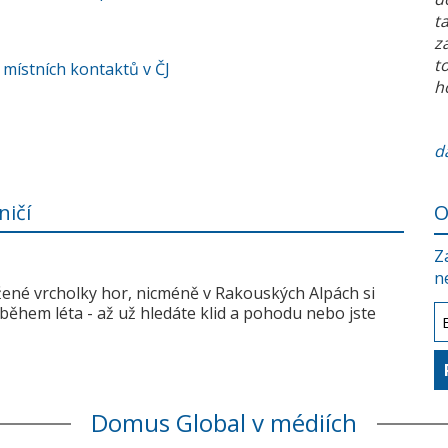
t
z
t
 místních kontaktů v ČJ
h
da
ničí
O
Z
n
žené vrcholky hor, nicméně v Rakouských Alpách si
během léta - až už hledáte klid a pohodu nebo jste
Domus Global v médiích