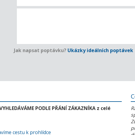
Jak napsat poptávku?
Ukázky ideálních poptávek
C
 VYHLEDÁVÁME PODLE PŘÁNÍ ZÁKAZNÍKA z celé
R
s
Z
p
víme cestu k prohlídce
d