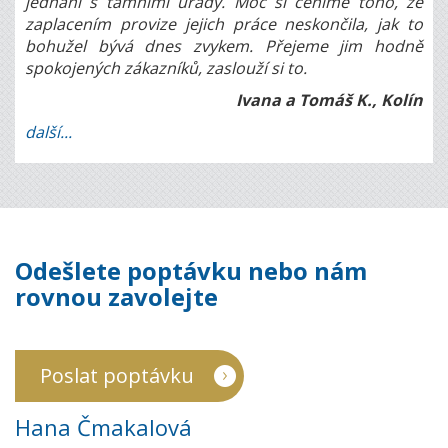
jednání s tamními úřady. Moc si ceníme toho, že
zaplacením provize jejich práce neskončila, jak to
bohužel bývá dnes zvykem. Přejeme jim hodně
spokojených zákazníků, zaslouží si to.
Ivana a Tomáš K., Kolín
další...
Odešlete poptávku nebo nám
rovnou zavolejte
Poslat poptávku
Hana Čmakalová