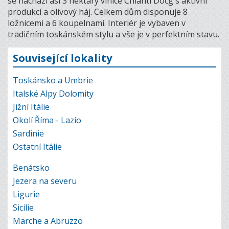
se nachází asi 3 hektary vinice Chianti Docg s aktivní
produkcí a olivový háj. Celkem dům disponuje 8
ložnicemi a 6 koupelnami. Interiér je vybaven v
tradičním toskánském stylu a vše je v perfektním stavu.
Související lokality
Toskánsko a Umbrie
Italské Alpy Dolomity
Jižní Itálie
Okolí Říma - Lazio
Sardinie
Ostatní Itálie
Benátsko
Jezera na severu
Ligurie
Sicílie
Marche a Abruzzo