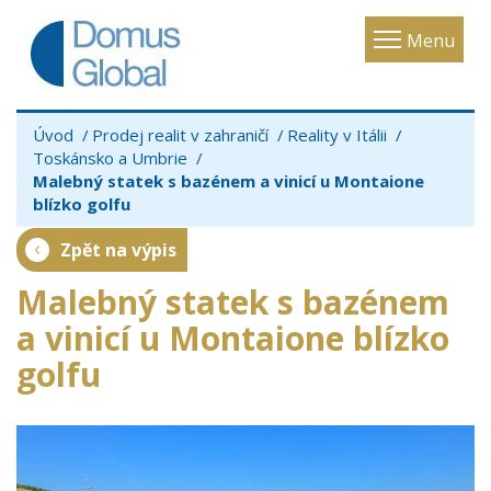
Toggle
Menu
navigatio
Úvod
Prodej realit v zahraničí
Reality v Itálii
Toskánsko a Umbrie
Malebný statek s bazénem a vinicí u Montaione
blízko golfu
Zpět na výpis
Malebný statek s bazénem
a vinicí u Montaione blízko
golfu