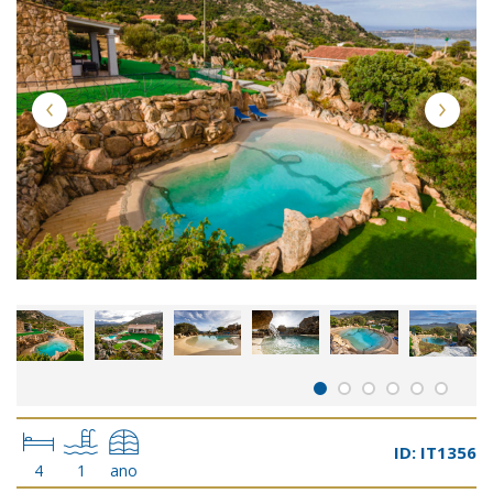
ID: IT1356
4
1
ano