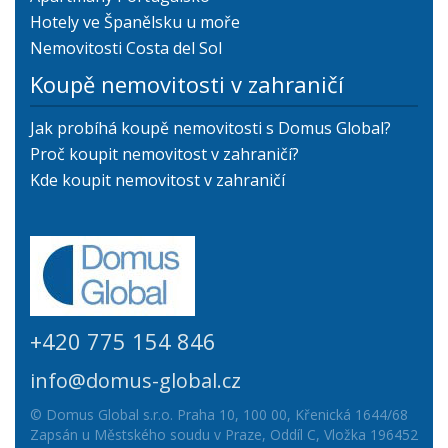
Hotely ve Španělsku u moře
Nemovitosti Costa del Sol
Koupě nemovitosti v zahraničí
Jak probíhá koupě nemovitosti s Domus Global?
Proč koupit nemovitost v zahraničí?
Kde koupit nemovitost v zahraničí
+420 775 154 846
info@domus-global.cz
© Domus Global s.r.o. Praha 10, 100 00, Křenická 1644/68
Zapsán u Městského soudu v Praze, Oddíl C, Vložka 196452