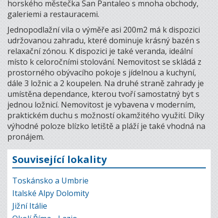
horského městečka San Pantaleo s mnoha obchody,
galeriemi a restauracemi.
Jednopodlažní vila o výměře asi 200m2 má k dispozici
udržovanou zahradu, které dominuje krásný bazén s
relaxační zónou. K dispozici je také veranda, ideální
místo k celoročními stolování. Nemovitost se skládá z
prostorného obývacího pokoje s jídelnou a kuchyní,
dále 3 ložnic a 2 koupelen. Na druhé straně zahrady je
umístěna dependance, kterou tvoří samostatný byt s
jednou ložnicí. Nemovitost je vybavena v moderním,
praktickém duchu s možností okamžitého využití. Díky
výhodné poloze blízko letiště a pláží je také vhodná na
pronájem.
Související lokality
Toskánsko a Umbrie
Italské Alpy Dolomity
Jižní Itálie