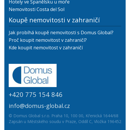
Hotely ve Španělsku u moře
Nemovitosti Costa del Sol
Koupě nemovitosti v zahraničí
Jak probíhá koupě nemovitosti s Domus Global?
Proč koupit nemovitost v zahraničí?
Kde koupit nemovitost v zahraničí
+420 775 154 846
info@domus-global.cz
© Domus Global s.r.o. Praha 10, 100 00, Křenická 1644/68
Zapsán u Městského soudu v Praze, Oddíl C, Vložka 196452