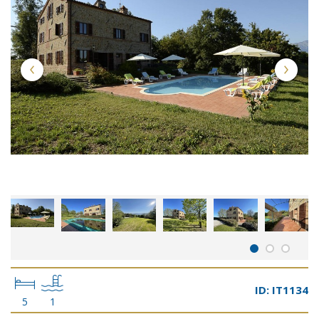
ID: IT1134
5
1