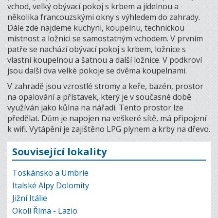
vchod, velký obývací pokoj s krbem a jídelnou a
několika francouzskými okny s výhledem do zahrady.
Dále zde najdeme kuchyni, koupelnu, technickou
místnost a ložnici se samostatným vchodem. V prvním
patře se nachází obývací pokoj s krbem, ložnice s
vlastní koupelnou a šatnou a další ložnice. V podkroví
jsou další dva velké pokoje se dvěma koupelnami.
V zahradě jsou vzrostlé stromy a keře, bazén, prostor
na opalování a přístavek, který je v současné době
využíván jako kůlna na nářadí. Tento prostor lze
předělat. Dům je napojen na veškeré sítě, má připojení
k wifi. Vytápění je zajištěno LPG plynem a krby na dřevo.
Související lokality
Toskánsko a Umbrie
Italské Alpy Dolomity
Jižní Itálie
Okolí Říma - Lazio