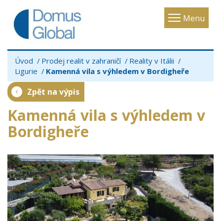
Toggle
Menu
navigatio
Úvod
Prodej realit v zahraničí
Reality v Itálii
Ligurie
Kamenná vila s výhledem v Bordigheře
Zpět na výpis
Kamenná vila s výhledem v
Bordigheře