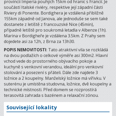
provincii Imperia pouhých 15km od hranic s Francií. Je
součástí Italské riviéry, respektive její západní části
Riviery di Ponente. Bordighera je vzdálená přibližně
155km západně od Janova, ale jednoduše se sem také
dostanete z letiště z francouzské Nice (45min),
případně letiště pro soukromá letadla v Albenze (1h).
Marina v Bordigheře je vzdálena 3.5km. Z Prahy sem
dojedete asi za 12h, z Brna za 13h30.
POPIS NEMOVITOSTI
: Tato atraktivní vila se rozkládá
na dvou podlažích o celkové výměře asi 300m2. Hlavní
vchod vede do prostorného obývacího pokoje a
kuchyně s venkovní verandou, ideální pro venkovní
stolování a posezení s přáteli. Dále zde najdete 3
ložnice a 2 koupelny. Manželský ložnice má vířivku. V
suterénu je umístěna studovna, ložnice, dvě koupelny a
technické místnosti. Před domem se rozprostírá
terasovitá zahrada s bazénem a relaxační zónou.
Související lokality