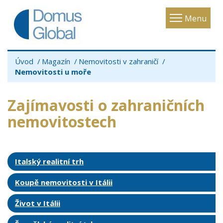
Toggle
Menu
navigatio
Úvod
Magazín
Nemovitosti v zahraničí
Nemovitosti u moře
Zajímavosti o zahraničních
nemovitostech
Italský realitní trh
Koupě nemovitosti v Itálii
Život v Itálii