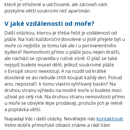
které je střežené a udržované, ale zároveň vám
poskytne větší soukromí než apartmán.
V jaké vzdálenosti od moře?
Další otázkou, kterou je třeba řešit je vzdálenost od
pláže. Na Vaší každoroční dovolené si jistě přejete být u
moře co nejblíže. Je tomu tak ale i u permanentního
bydlení? Nemovitosti přímo u pláže jsou nejen dražší,
ale nachází se zpravidla v rušné zóně. O pláž se také
nejspíš budete muset dělit, jelikož soukromé pláže
v Evropě skoro neexistují. A na rozdíl od krátké
dovolené se asi nebude chtít koupat každý den. Pokud
ano, nepostačí k tomu vlastní vyhřívaný bazén? Na
druhou stranu výhledu na modré moře si budete moci
užívat po celý rok. Na druhou stranu nemovitosti přímo
u moře se obvykle lépe prodávají, protože jich je méně
a poptávka větší.
Napadají Vás i další otázky. Neváhejte nás
kontaktovat
.
Velmi dobře přímořské oblasti známe a rádi Vám