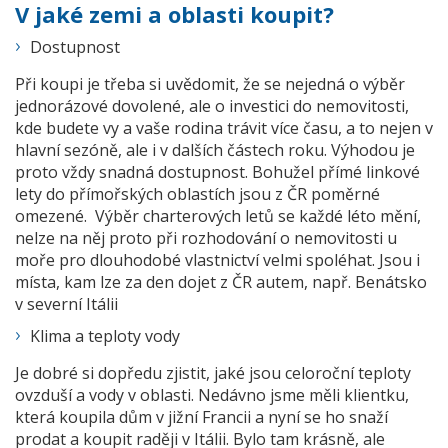
V jaké zemi a oblasti koupit?
Dostupnost
Při koupi je třeba si uvědomit, že se nejedná o výběr
jednorázové dovolené, ale o investici do nemovitosti,
kde budete vy a vaše rodina trávit více času, a to nejen v
hlavní sezóně, ale i v dalších částech roku. Výhodou je
proto vždy snadná dostupnost. Bohužel přímé linkové
lety do přímořských oblastích jsou z ČR poměrné
omezené. Výběr charterových letů se každé léto mění,
nelze na něj proto při rozhodování o nemovitosti u
moře pro dlouhodobé vlastnictví velmi spoléhat. Jsou i
místa, kam lze za den dojet z ČR autem, např. Benátsko
v severní Itálii
Klima a teploty vody
Je dobré si dopředu zjistit, jaké jsou celoroční teploty
ovzduší a vody v oblasti. Nedávno jsme měli klientku,
která koupila dům v jižní Francii a nyní se ho snaží
prodat a koupit raději v Itálii. Bylo tam krásně, ale