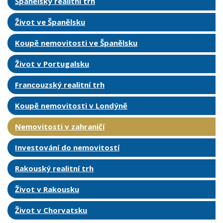
Španělský realitní trh
Život ve Španělsku
Koupě nemovitosti ve Španělsku
Život v Portugalsku
Francouzský realitní trh
Koupě nemovitosti v Londýně
Nemovitosti v zahraničí
Investování do nemovitostí
Rakouský realitní trh
Život v Rakousku
Život v Chorvatsku