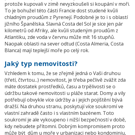
protože kupovali v zimě nevyzkoušeli si koupání v moři.
To je bohužel této části Francie dost studené kvůli
chladným proudům z Pyrenejí. Podobné je to i s oblastí
jižního Španělska. Slavná Costa del Sol je sice jen pár
kilometrů od Afriky, ale kvůli studeným proudům z
Atlantiku, zde voda v červnu může mít 16 stupňů.
Naopak oblasti na sever odtud (Costa Almeria, Costa
Blanca) mají teplejší moře po celý rok.
Jaký typ nemovitosti?
Vzhledem k tomu, že se zřejmě jedná o Vaši druhou
(třetí, čtvrtou...) nemovitost, je třeba pečlivě zvážit zda
máte dostatek prostředků, času a trpělivosti se o
údržbu takové nemovitosti u pláže starat. Domy a vily
potřebují obvykle více údržby a i jejich pojištění bývá
dražší. Na druhou stranu, poskytují více soukromí ve
vlastní zahradě často i s vlastním bazénem. Toto
soukromí je ale vykoupeno i nižší bezpečností v době,
kdy nebudete přítomni. Dobrým kompromisem proto
může být dům u moře v urbanizaci nebo kondominiu,