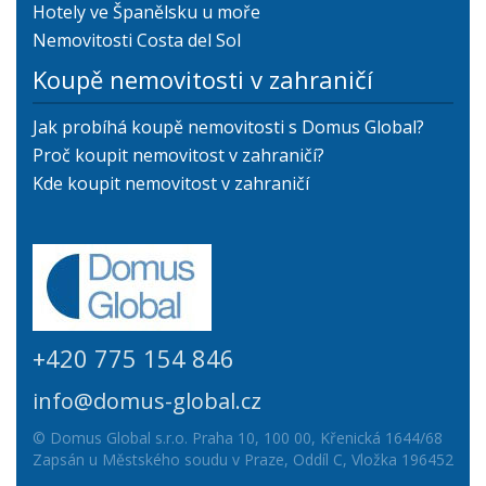
Hotely ve Španělsku u moře
Nemovitosti Costa del Sol
Koupě nemovitosti v zahraničí
Jak probíhá koupě nemovitosti s Domus Global?
Proč koupit nemovitost v zahraničí?
Kde koupit nemovitost v zahraničí
+420 775 154 846
info@domus-global.cz
© Domus Global s.r.o. Praha 10, 100 00, Křenická 1644/68
Zapsán u Městského soudu v Praze, Oddíl C, Vložka 196452