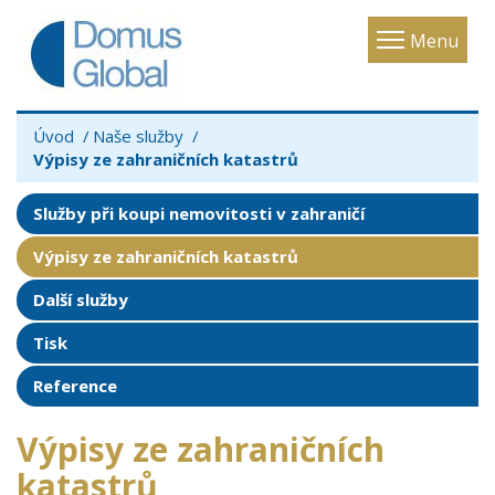
Toggle
Menu
navigatio
Úvod
Naše služby
Výpisy ze zahraničních katastrů
Služby při koupi nemovitosti v zahraničí
Výpisy ze zahraničních katastrů
Další služby
Tisk
Reference
Výpisy ze zahraničních
katastrů