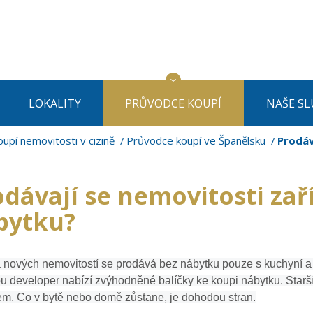
LOKALITY
PRŮVODCE KOUPÍ
NAŠE SL
upí nemovitosti v cizině
Průvodce koupí ve Španělsku
Prodáv
odávají se nemovitosti zař
bytku?
 nových nemovitostí se prodává bez nábytku pouze s kuchyní a 
u developer nabízí zvýhodněné balíčky ke koupi nábytku. Starší
m. Co v bytě nebo domě zůstane, je dohodou stran.