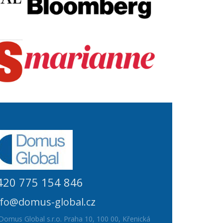
420 775 154 846
nfo@domus-global.cz
Domus Global s.r.o. Praha 10, 100 00, Křenická