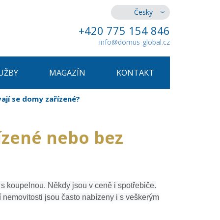
Česky
+420 775 154 846
info@domus-global.cz
UŽBY
MAGAZÍN
KONTAKT
ají se domy zařízené?
ízené nebo bez
s koupelnou. Někdy jsou v ceně i spotřebiče.
 nemovitosti jsou často nabízeny i s veškerým