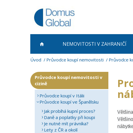
NEMOVITOSTI
V ZAHRANIČÍ
Úvod
Průvodce koupí nemovitosti
Průvodce ko
Průvodce koupí nemovitosti v
Pr
cizině
ná
Průvodce koupí v Itálii
Průvodce koupí ve Španělsku
Jak probíhá kupní proces?
Většina
Daně a poplatky při koupi
Většino
Je nutné mít právníka?
nábytke
Lety z ČR a okolí