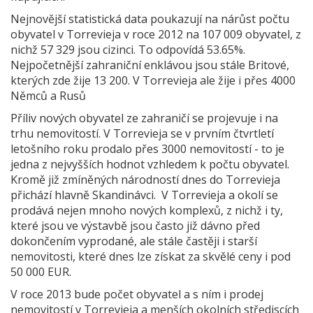
Nejnovější statistická data poukazují na nárůst počtu
obyvatel v Torrevieja v roce 2012 na 107 009 obyvatel, z
nichž 57 329 jsou cizinci. To odpovídá 53.65%.
Nejpočetnější zahraniční enklávou jsou stále Britové,
kterých zde žije 13 200. V Torrevieja ale žije i přes 4000
Němců a Rusů
Příliv nových obyvatel ze zahraničí se projevuje i na
trhu nemovitostí. V Torrevieja se v prvním čtvrtletí
letošního roku prodalo přes 3000 nemovitostí - to je
jedna z nejvyšších hodnot vzhledem k počtu obyvatel.
Kromě již zmíněných národností dnes do Torrevieja
přichází hlavně Skandinávci. V Torrevieja a okolí se
prodává nejen mnoho nových komplexů, z nichž i ty,
které jsou ve výstavbě jsou často již dávno před
dokončením vyprodané, ale stále častěji i starší
nemovitosti, které dnes lze získat za skvělé ceny i pod
50 000 EUR.
V roce 2013 bude počet obyvatel a s ním i prodej
nemovitostí v Torrevieja a menších okolních střediscích