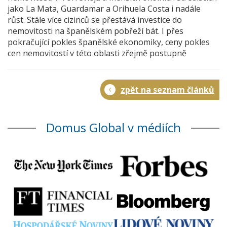
jako La Mata, Guardamar a Orihuela Costa i nadále
růst. Stále více cizinců se přestává investice do
nemovitosti na španělském pobřeží bát. I přes
pokračující pokles španělské ekonomiky, ceny pokles
cen nemovitostí v této oblasti zřejmě postupně
zpět na seznam článků
Domus Global v médiích