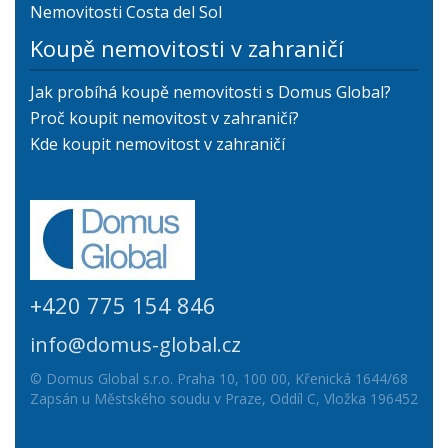
Nemovitosti Costa del Sol
Koupě nemovitosti v zahraničí
Jak probíhá koupě nemovitosti s Domus Global?
Proč koupit nemovitost v zahraničí?
Kde koupit nemovitost v zahraničí
+420 775 154 846
info@domus-global.cz
© Domus Global s.r.o. Praha 10, 100 00, Křenická 1644/68
Zapsán u Městského soudu v Praze, Oddíl C, Vložka 196452