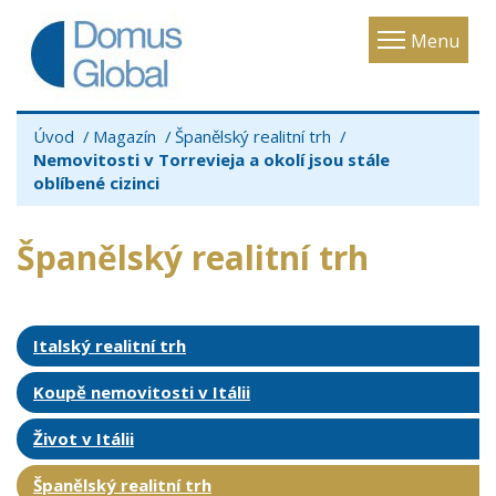
Toggle
Menu
navigatio
Úvod
Magazín
Španělský realitní trh
Nemovitosti v Torrevieja a okolí jsou stále
oblíbené cizinci
Španělský realitní trh
Italský realitní trh
Koupě nemovitosti v Itálii
Život v Itálii
Španělský realitní trh