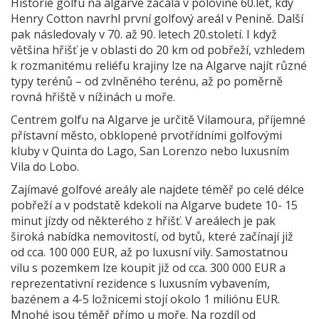
Historie golfu na algarve začala v polovině 60.let, kdy
Henry Cotton navrhl první golfový areál v Penině. Další
pak následovaly v 70. až 90. letech 20.století. I když
většina hřišť je v oblasti do 20 km od pobřeží, vzhledem
k rozmanitému reliéfu krajiny lze na Algarve najít různé
typy terénů – od zvlněného terénu, až po poměrně
rovná hřiště v nížinách u moře.
Centrem golfu na Algarve je určitě Vilamoura, příjemné
přístavní město, obklopené prvotřídními golfovými
kluby v Quinta do Lago, San Lorenzo nebo luxusním
Vila do Lobo.
Zajímavé golfové areály ale najdete téměř po celé délce
pobřeží a v podstatě kdekoli na Algarve budete 10- 15
minut jízdy od některého z hřišť. V areálech je pak
široká nabídka nemovitostí, od bytů, které začínají již
od cca. 100 000 EUR, až po luxusní vily. Samostatnou
vilu s pozemkem lze koupit již od cca. 300 000 EUR a
reprezentativní rezidence s luxusním vybavením,
bazénem a 4-5 ložnicemi stojí okolo 1 miliónu EUR.
Mnohé jsou téměř přímo u moře. Na rozdíl od