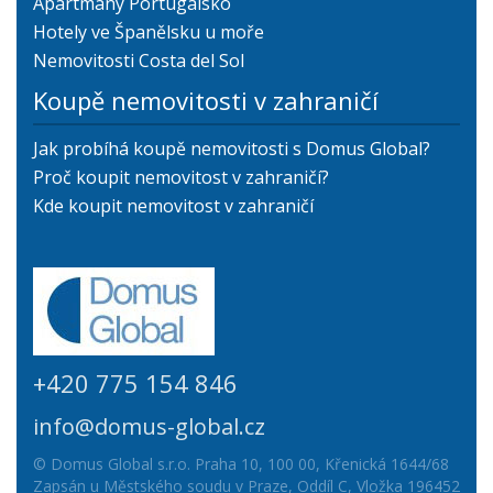
Apartmány Portugalsko
Hotely ve Španělsku u moře
Nemovitosti Costa del Sol
Koupě nemovitosti v zahraničí
Jak probíhá koupě nemovitosti s Domus Global?
Proč koupit nemovitost v zahraničí?
Kde koupit nemovitost v zahraničí
+420 775 154 846
info@domus-global.cz
© Domus Global s.r.o. Praha 10, 100 00, Křenická 1644/68
Zapsán u Městského soudu v Praze, Oddíl C, Vložka 196452