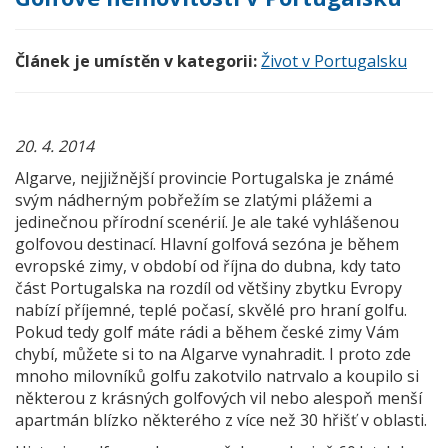
Článek je umístěn v kategorii:
Život v Portugalsku
20. 4. 2014
Algarve, nejjižnější provincie Portugalska je známé
svým nádherným pobřežím se zlatými plážemi a
jedinečnou přírodní scenérií. Je ale také vyhlášenou
golfovou destinací. Hlavní golfová sezóna je během
evropské zimy, v období od října do dubna, kdy tato
část Portugalska na rozdíl od většiny zbytku Evropy
nabízí příjemné, teplé počasí, skvělé pro hraní golfu.
Pokud tedy golf máte rádi a během české zimy Vám
chybí, můžete si to na Algarve vynahradit. I proto zde
mnoho milovníků golfu zakotvilo natrvalo a koupilo si
některou z krásných golfových vil nebo alespoň menší
apartmán blízko některého z více než 30 hřišť v oblasti.