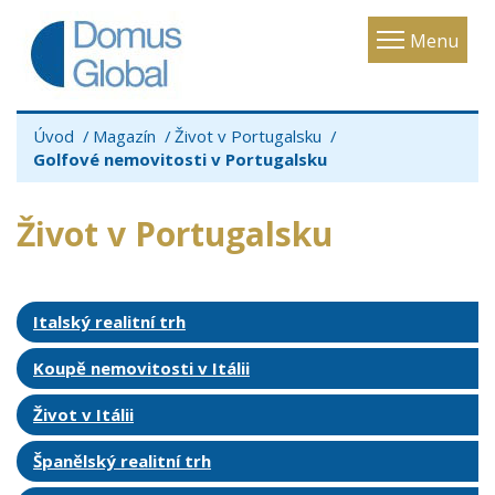
Toggle
Menu
navigatio
Úvod
Magazín
Život v Portugalsku
Golfové nemovitosti v Portugalsku
Život v Portugalsku
Italský realitní trh
Koupě nemovitosti v Itálii
Život v Itálii
Španělský realitní trh