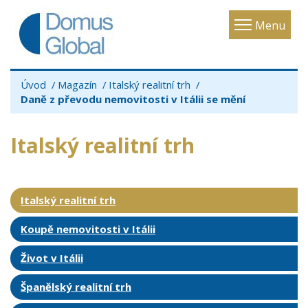
Toggle
Menu
navigatio
Úvod
Magazín
Italský realitní trh
Daně z převodu nemovitosti v Itálii se mění
Italský realitní trh
Italský realitní trh
Koupě nemovitosti v Itálii
Život v Itálii
Španělský realitní trh