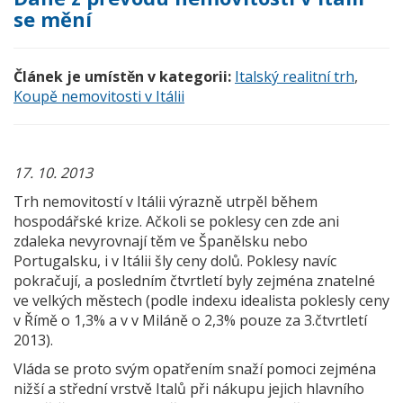
se mění
Článek je umístěn v kategorii:
Italský realitní trh
,
Koupě nemovitosti v Itálii
17. 10. 2013
Trh nemovitostí v Itálii výrazně utrpěl během
hospodářské krize. Ačkoli se poklesy cen zde ani
zdaleka nevyrovnají těm ve Španělsku nebo
Portugalsku, i v Itálii šly ceny dolů. Poklesy navíc
pokračují, a posledním čtvrtletí byly zejména znatelné
ve velkých městech (podle indexu idealista poklesly ceny
v Římě o 1,3% a v v Miláně o 2,3% pouze za 3.čtvrtletí
2013).
Vláda se proto svým opatřením snaží pomoci zejména
nižší a střední vrstvě Italů při nákupu jejich hlavního