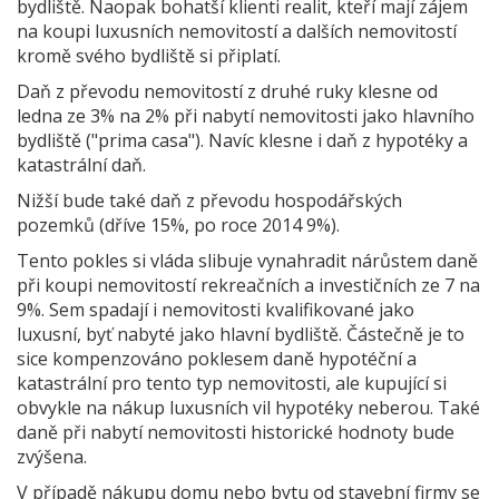
bydliště. Naopak bohatší klienti realit, kteří mají zájem
na koupi luxusních nemovitostí a dalších nemovitostí
kromě svého bydliště si připlatí.
Daň z převodu nemovitostí z druhé ruky klesne od
ledna ze 3% na 2% při nabytí nemovitosti jako hlavního
bydliště ("prima casa"). Navíc klesne i daň z hypotéky a
katastrální daň.
Nižší bude také daň z převodu hospodářských
pozemků (dříve 15%, po roce 2014 9%).
Tento pokles si vláda slibuje vynahradit nárůstem daně
při koupi nemovitostí rekreačních a investičních ze 7 na
9%. Sem spadají i nemovitosti kvalifikované jako
luxusní, byť nabyté jako hlavní bydliště. Částečně je to
sice kompenzováno poklesem daně hypotéční a
katastrální pro tento typ nemovitosti, ale kupující si
obvykle na nákup luxusních vil hypotéky neberou. Také
daně při nabytí nemovitosti historické hodnoty bude
zvýšena.
V případě nákupu domu nebo bytu od stavební firmy se