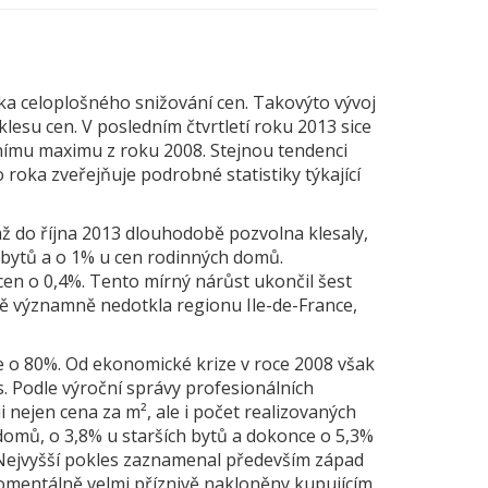
ka celoplošného snižování cen. Takovýto vývoj
esu cen. V posledním čtvrtletí roku 2013 sice
dnímu maximu z roku 2008. Stejnou tendenci
 roka zveřejňuje podrobné statistiky týkající
 až do října 2013 dlouhodobě pozvolna klesaly,
 bytů a o 1% u cen rodinných domů.
en o 0,4%. Tento mírný nárůst ukončil šest
éně významně nedotkla regionu Ile-de-France,
e o 80%. Od ekonomické krize v roce 2008 však
 Podle výroční správy profesionálních
i nejen cena za m², ale i počet realizovaných
domů, o 3,8% u starších bytů a dokonce o 5,3%
. Nejvyšší pokles zaznamenal především západ
momentálně velmi příznivě nakloněny kupujícím.