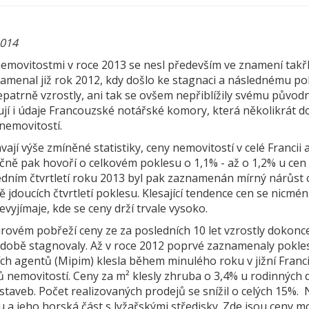
2014
nemovitostmi v roce 2013 se nesl především ve znamení takř
menal již rok 2012, kdy došlo ke stagnaci a následnému pokl
epatrně vzrostly, ani tak se ovšem nepřiblížily svému půvo
jí i údaje Francouzské notářské komory, která několikrát do
nemovitostí.
vají výše zmíněné statistiky, ceny nemovitostí v celé Francii
čně pak hovoří o celkovém poklesu o 1,1% - až o 1,2% u cen
edním čtvrtletí roku 2013 byl pak zaznamenán mírný nárůst c
 jdoucích čtvrtletí poklesu. Klesající tendence cen se nicm
evyjímaje, kde se ceny drží trvale vysoko.
rovém pobřeží ceny ze za posledních 10 let vzrostly dokonc
době stagnovaly. Až v roce 2012 poprvé zaznamenaly pokles.
ích agentů (Mipim) klesla během minulého roku v jižní Franci
ů nemovitostí. Ceny za m² klesly zhruba o 3,4% u rodinných 
staveb. Počet realizovaných prodejů se snížil o celých 15%
 a jeho horská část s lyžařskými středisky. Zde jsou ceny 