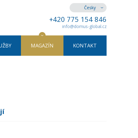
Česky
+420 775 154 846
info@domus-global.cz
UŽBY
MAGAZÍN
KONTAKT
jí