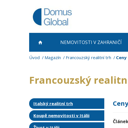
NEMOVITOSTI
V ZAHRANIČÍ
Úvod
Magazín
Francouzský realitní trh
Ceny 
Francouzský realitn
Ceny
Italský realitní trh
Koupě nemovitosti v Itálii
Článek
Život v Itálii