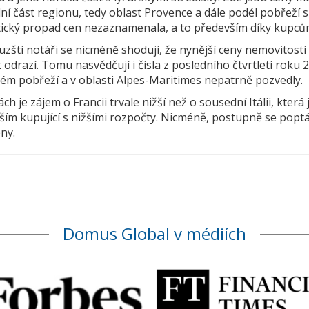
ní část regionu, tedy oblast Provence a dále podél pobřeží
ický propad cen nezaznamenala, a to především díky kupcům
zští notáři se nicméně shodují, že nynější ceny nemovitostí
 odrazí. Tomu nasvědčují i čísla z posledního čtvrtletí roku
ém pobřeží a v oblasti Alpes-Maritimes nepatrně pozvedly.
ch je zájem o Francii trvale nižší než o sousední Itálii, která 
ším kupující s nižšími rozpočty. Nicméně, postupně se poptá
eny.
Domus Global v médiích