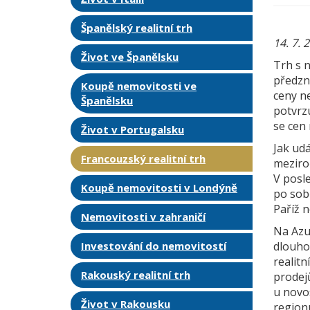
Španělský realitní trh
14. 7. 
Život ve Španělsku
Trh s 
předzna
Koupě nemovitosti ve
ceny n
Španělsku
potvrzu
se cen 
Život v Portugalsku
Jak udá
Francouzský realitní trh
meziro
V posl
Koupě nemovitosti v Londýně
po sobě
Paříž n
Nemovitosti v zahraničí
Na Azu
Investování do nemovitostí
dlouho
realitn
Rakouský realitní trh
prodej
u novo
Život v Rakousku
regionu