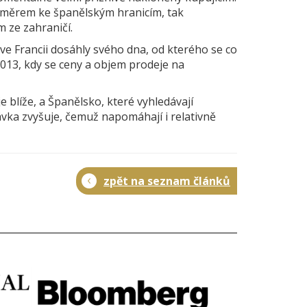
 směrem ke španělským hranicím, tak
 ze zahraničí.
 ve Francii dosáhly svého dna, od kterého se co
 2013, kdy se ceny a objem prodeje na
je blíže, a Španělsko, které vyhledávají
vka zvyšuje, čemuž napomáhají i relativně
zpět na seznam článků