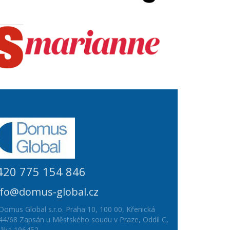
420 775 154 846
nfo@domus-global.cz
Domus Global s.r.o. Praha 10, 100 00, Křenická
44/68 Zapsán u Městského soudu v Praze, Oddíl C,
ožka 196452