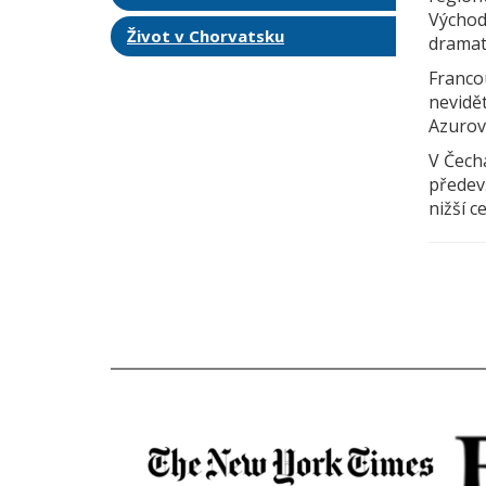
Východ
Život v Chorvatsku
dramat
Francou
nevidět
Azurov
V Čechá
předev
nižší c