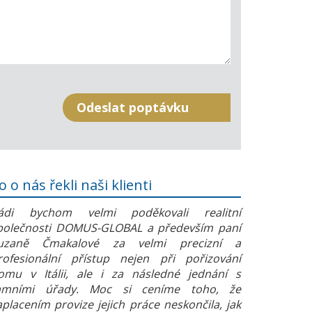
o o nás řekli naši klienti
ádi bychom velmi poděkovali realitní
polečnosti DOMUS-GLOBAL a především paní
uzaně Čmakalové za velmi precizní a
rofesionální přístup nejen při pořizování
omu v Itálii, ale i za následné jednání s
amními úřady. Moc si ceníme toho, že
aplacením provize jejich práce neskončila, jak