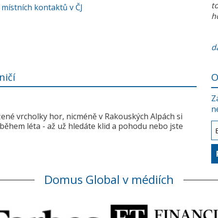
t
 místních kontaktů v ČJ
h
da
ničí
O
Z
n
žené vrcholky hor, nicméně v Rakouských Alpách si
během léta - až už hledáte klid a pohodu nebo jste
Domus Global v médiích