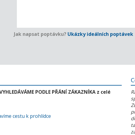
Jak napsat poptávku?
Ukázky ideálních poptávek
C
 VYHLEDÁVÁME PODLE PŘÁNÍ ZÁKAZNÍKA z celé
R
s
Z
p
víme cestu k prohlídce
d
t
z