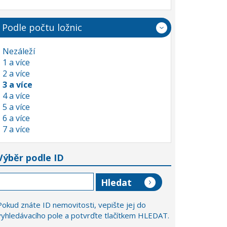
Podle počtu ložnic
Nezáleží
1 a více
2 a více
3 a více
4 a více
5 a více
6 a více
7 a více
Výběr podle ID
Pokud znáte ID nemovitosti, vepište jej do
vyhledávacího pole a potvrďte tlačítkem HLEDAT.