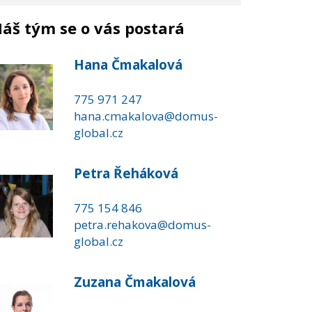
áš tým se o vás postará
Hana Čmakalová
775 971 247
hana.cmakalova@domus-
global.cz
Petra Řeháková
775 154 846
petra.rehakova@domus-
global.cz
Zuzana Čmakalová