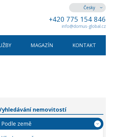
Česky
+420 775 154 846
info@domus-global.cz
UŽBY
MAGAZÍN
KONTAKT
Vyhledávání nemovitostí
Podle země