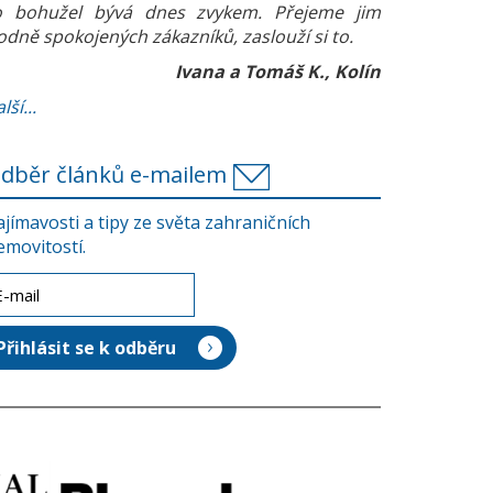
o bohužel bývá dnes zvykem. Přejeme jim
odně spokojených zákazníků, zaslouží si to.
Ivana a Tomáš K., Kolín
lší...
dběr článků e-mailem
ajímavosti a tipy ze světa zahraničních
emovitostí.