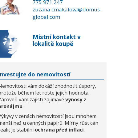
775 971 247
zuzana.cmakalova@domus-
global.com
Místní kontakt v
lokalitě koupě
Investujte do nemovitostí
Nemovitosti vám dokáží zhodnotit úspory,
protože během let roste jejich hodnota.
Zároveň vám zajistí zajímavé
výnosy z
pronájmu
.
Výkyvy v cenách nemovitostí jsou mnohem
menší než u cenných papírů. Mírný růst cen
realit je stabilní
ochrana před inflací
.