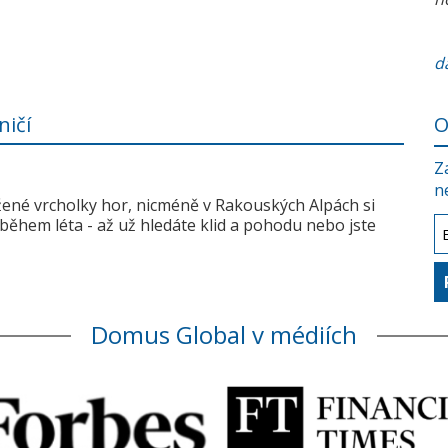
da
ničí
O
Z
n
žené vrcholky hor, nicméně v Rakouských Alpách si
během léta - až už hledáte klid a pohodu nebo jste
Domus Global v médiích