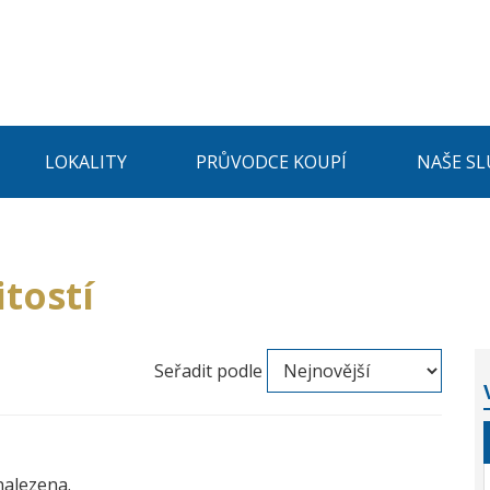
LOKALITY
PRŮVODCE KOUPÍ
NAŠE SL
tostí
Seřadit podle
nalezena.