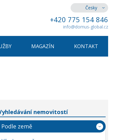
Česky
+420 775 154 846
info@domus-global.cz
UŽBY
MAGAZÍN
KONTAKT
Vyhledávání nemovitostí
Podle země