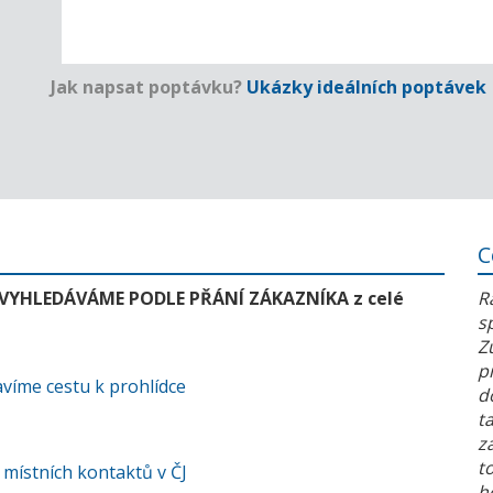
Jak napsat poptávku?
Ukázky ideálních poptávek
C
 VYHLEDÁVÁME PODLE PŘÁNÍ ZÁKAZNÍKA z celé
R
s
Z
p
víme cestu k prohlídce
d
t
z
t
 místních kontaktů v ČJ
h