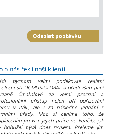
o o nás řekli naši klienti
ádi bychom velmi poděkovali realitní
polečnosti DOMUS-GLOBAL a především paní
uzaně Čmakalové za velmi precizní a
rofesionální přístup nejen při pořizování
omu v Itálii, ale i za následné jednání s
amními úřady. Moc si ceníme toho, že
aplacením provize jejich práce neskončila, jak
o bohužel bývá dnes zvykem. Přejeme jim
odně spokojených zákazníků, zaslouží si to.