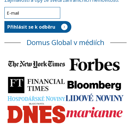
Zajímavosti a tipy ze světa zahraničních nemovitostí.
Domus Global v médiích