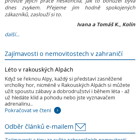
provize jejich práce neskončila, jak to bohužel bývá
dnes zvykem. Přejeme jim hodně spokojených
zákazníků, zaslouží si to.
Ivana a Tomáš K., Kolín
další...
Zajímavosti o nemovitostech v zahraničí
Léto v rakouských Alpách
Když se řeknou Alpy, každý si představí zasněžené
vrcholky hor, nicméně v Rakouských Alpách si můžete
užít spoustu zábavy a dobrodružství i během léta - až
už hledáte klid a pohodu nebo jste vyznavačem
adrenalinu...
Pokračovat ve čtení
Odběr článků e-mailem