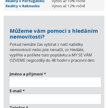
Reality v Portugalsku
Výnos až 10% ročně
Reality v Rakousku
Výnos až 12% ročně
Můžeme vám pomoci s hledáním
nemovitosti?
Pokud nemáte čas vybírat z naší nabídky
nemovitostí nebo jste nenašli, co hledáte,
vyplňte a pošlete tuto poptávku a MY SE VÁM
OZVEME nejpozději do 48 hodin v pracovní den.
Jméno a příjmení
*
E-mail
*
Telefon
*