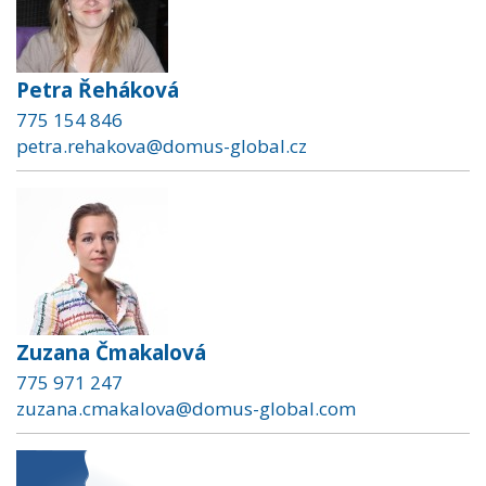
Petra Řeháková
775 154 846
petra.rehakova@domus-global.cz
Zuzana Čmakalová
775 971 247
zuzana.cmakalova@domus-global.com