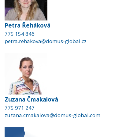
Petra Řeháková
775 154 846
petra.rehakova@domus-global.cz
Zuzana Čmakalová
775 971 247
zuzana.cmakalova@domus-global.com