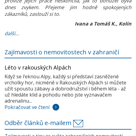
provize jejich práce neskončila, jak to bohužel bývá
dnes zvykem. Přejeme jim hodně spokojených
zákazníků, zaslouží si to.
Ivana a Tomáš K., Kolín
další...
Zajímavosti o nemovitostech v zahraničí
Léto v rakouských Alpách
Když se řeknou Alpy, každý si představí zasněžené
vrcholky hor, nicméně v Rakouských Alpách si můžete
užít spoustu zábavy a dobrodružství i během léta - až
už hledáte klid a pohodu nebo jste vyznavačem
adrenalinu...
Pokračovat ve čtení
Odběr článků e-mailem