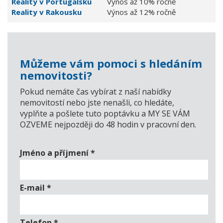
Reality v Portugalsku
Výnos až 10% ročně
Reality v Rakousku
Výnos až 12% ročně
Můžeme vám pomoci s hledáním
nemovitosti?
Pokud nemáte čas vybírat z naší nabídky
nemovitostí nebo jste nenašli, co hledáte,
vyplňte a pošlete tuto poptávku a MY SE VÁM
OZVEME nejpozději do 48 hodin v pracovní den.
Jméno a příjmení
*
E-mail
*
Telefon
*