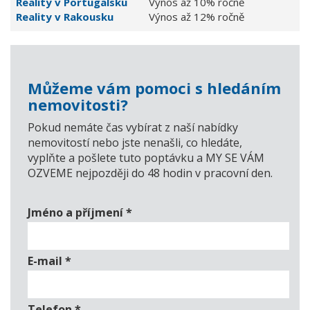
Reality v Portugalsku
Výnos až 10% ročně
Reality v Rakousku
Výnos až 12% ročně
Můžeme vám pomoci s hledáním
nemovitosti?
Pokud nemáte čas vybírat z naší nabídky
nemovitostí nebo jste nenašli, co hledáte,
vyplňte a pošlete tuto poptávku a MY SE VÁM
OZVEME nejpozději do 48 hodin v pracovní den.
Jméno a příjmení
*
E-mail
*
Telefon
*