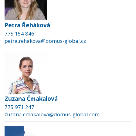
Petra Řeháková
775 154 846
petra.rehakova@domus-global.cz
Zuzana Čmakalová
775 971 247
zuzana.cmakalova@domus-global.com