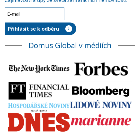
Zajímavosti a tipy ze světa zahraničních nemovitostí.
Domus Global v médiích