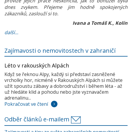
provize jejich práce neskončila, jak to bohužel bývá
dnes zvykem. Přejeme jim hodně spokojených
zákazníků, zaslouží si to.
Ivana a Tomáš K., Kolín
další...
Zajímavosti o nemovitostech v zahraničí
Léto v rakouských Alpách
Když se řeknou Alpy, každý si představí zasněžené
vrcholky hor, nicméně v Rakouských Alpách si můžete
užít spoustu zábavy a dobrodružství i během léta - až
už hledáte klid a pohodu nebo jste vyznavačem
adrenalinu...
Pokračovat ve čtení
Odběr článků e-mailem