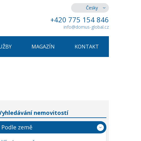
Česky
+420 775 154 846
info@domus-global.cz
UŽBY
MAGAZÍN
KONTAKT
Vyhledávání nemovitostí
Podle země