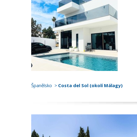
Španělsko
Costa del Sol (okolí Málagy)