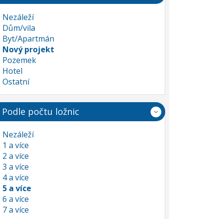
Nezáleží
Dům/vila
Byt/Apartmán
Nový projekt
Pozemek
Hotel
Ostatní
Podle počtu ložnic
Nezáleží
1 a více
2 a více
3 a více
4 a více
5 a více
6 a více
7 a více