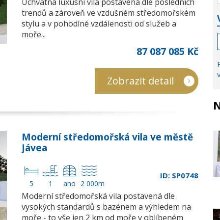
Úchvatná luxusní vila postavená dle posledních
trendů a zároveň ve vzdušném středomořském
stylu a v pohodlné vzdálenosti od služeb a
moře...
87 087 085 Kč
Zobrazit detail
N
Moderní středomořská vila ve městě
Jávea
ID: SP0748
5
1
ano
2 000m
Moderní středomořská vila postavená dle
vysokých standardů s bazénem a výhledem na
moře - to vše jen 2 km od moře v oblíbeném