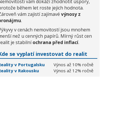
Nemovitosti vám dokáží zhodnotit úspory,
protože během let roste jejich hodnota.
Zároveň vám zajistí zajímavé
výnosy z
pronájmu
.
Výkyvy v cenách nemovitostí jsou mnohem
menší než u cenných papírů. Mírný růst cen
realit je stabilní
ochrana před inflací
.
Kde se vyplatí investovat do realit
Reality v Portugalsku
Výnos až 10% ročně
Reality v Rakousku
Výnos až 12% ročně