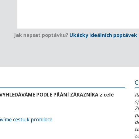
Jak napsat poptávku?
Ukázky ideálních poptávek
C
 VYHLEDÁVÁME PODLE PŘÁNÍ ZÁKAZNÍKA z celé
R
s
Z
p
víme cestu k prohlídce
d
t
z