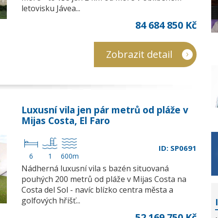
letovisku Jávea...
84 684 850 Kč
Zobrazit detail
Luxusní vila jen pár metrů od pláže v
Mijas Costa, El Faro
ID: SP0691
6
1
600m
Nádherná luxusní vila s bazén situovaná
pouhých 200 metrů od pláže v Mijas Costa na
Costa del Sol - navíc blízko centra města a
golfových hřišť...
52 169 750 Kč