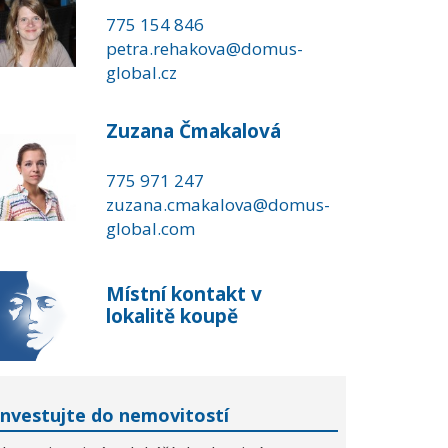
775 154 846
petra.rehakova@domus-
global.cz
Zuzana Čmakalová
775 971 247
zuzana.cmakalova@domus-
global.com
Místní kontakt v
lokalitě koupě
Investujte do nemovitostí