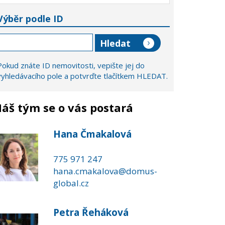
Výběr podle ID
Pokud znáte ID nemovitosti, vepište jej do
vyhledávacího pole a potvrďte tlačítkem HLEDAT.
áš tým se o vás postará
Hana Čmakalová
775 971 247
hana.cmakalova@domus-
global.cz
Petra Řeháková