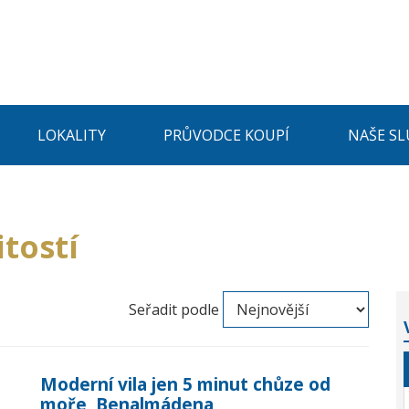
LOKALITY
PRŮVODCE KOUPÍ
NAŠE SL
tostí
Seřadit podle
Moderní vila jen 5 minut chůze od
moře, Benalmádena