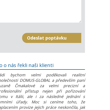
o o nás řekli naši klienti
ádi bychom velmi poděkovali realitní
polečnosti DOMUS-GLOBAL a především paní
uzaně Čmakalové za velmi precizní a
rofesionální přístup nejen při pořizování
omu v Itálii, ale i za následné jednání s
amními úřady. Moc si ceníme toho, že
aplacením provize jejich práce neskončila, jak