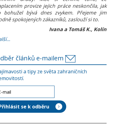
aplacením provize jejich práce neskončila, jak
o bohužel bývá dnes zvykem. Přejeme jim
odně spokojených zákazníků, zaslouží si to.
Ivana a Tomáš K., Kolín
lší...
dběr článků e-mailem
ajímavosti a tipy ze světa zahraničních
emovitostí.