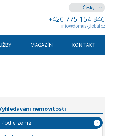
Česky
+420 775 154 846
info@domus-global.cz
UŽBY
MAGAZÍN
KONTAKT
Vyhledávání nemovitostí
Podle země