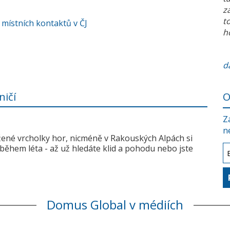
z
t
 místních kontaktů v ČJ
h
da
ničí
O
Z
n
žené vrcholky hor, nicméně v Rakouských Alpách si
během léta - až už hledáte klid a pohodu nebo jste
Domus Global v médiích