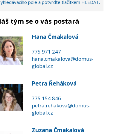
vyhledávacího pole a potvrďte tlačítkem HLEDAT.
áš tým se o vás postará
Hana Čmakalová
775 971 247
hana.cmakalova@domus-
global.cz
Petra Řeháková
775 154 846
petra.rehakova@domus-
global.cz
Zuzana Čmakalová