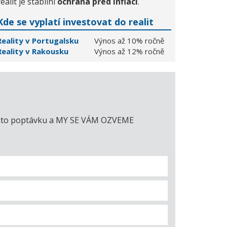
realit je stabilní
ochrana před inflací
.
Kde se vyplatí investovat do realit
Reality v Portugalsku
Výnos až 10% ročně
Reality v Rakousku
Výnos až 12% ročně
e tuto poptávku a MY SE VÁM OZVEME