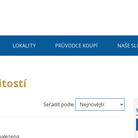
LOKALITY
PRŮVODCE KOUPÍ
NAŠE SL
tostí
Seřadit podle
nalezena.