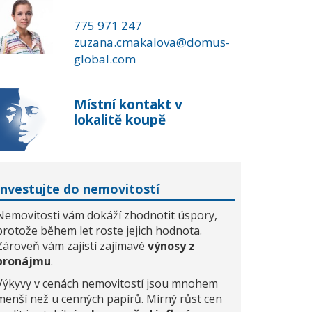
775 971 247
zuzana.cmakalova@domus-
global.com
Místní kontakt v
lokalitě koupě
Investujte do nemovitostí
Nemovitosti vám dokáží zhodnotit úspory,
protože během let roste jejich hodnota.
Zároveň vám zajistí zajímavé
výnosy z
pronájmu
.
Výkyvy v cenách nemovitostí jsou mnohem
menší než u cenných papírů. Mírný růst cen