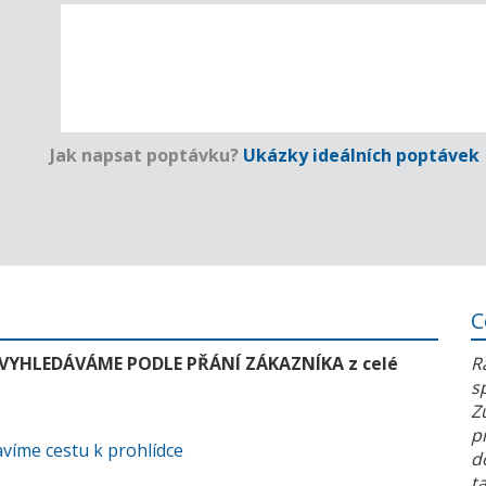
Jak napsat poptávku?
Ukázky ideálních poptávek
C
 VYHLEDÁVÁME PODLE PŘÁNÍ ZÁKAZNÍKA z celé
R
s
Z
p
víme cestu k prohlídce
d
t