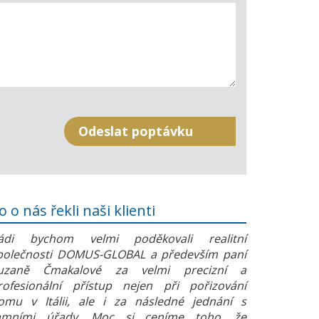
o o nás řekli naši klienti
ádi bychom velmi poděkovali realitní
polečnosti DOMUS-GLOBAL a především paní
uzaně Čmakalové za velmi precizní a
rofesionální přístup nejen při pořizování
omu v Itálii, ale i za následné jednání s
amními úřady. Moc si ceníme toho, že