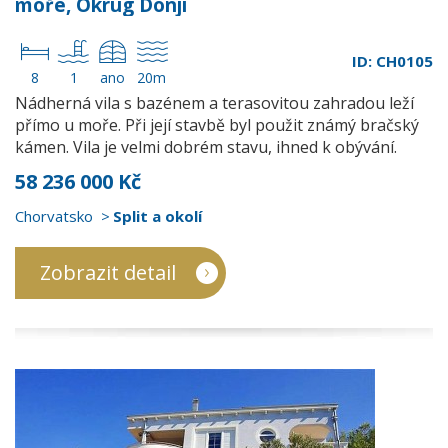
moře, Okrug Donji
ID: CH0105
8
1
ano
20m
Nádherná vila s bazénem a terasovitou zahradou leží
přímo u moře. Při její stavbě byl použit známý bračský
kámen. Vila je velmi dobrém stavu, ihned k obývání.
58 236 000 Kč
Chorvatsko
Split a okolí
Zobrazit detail