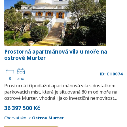
Prostorná apartmánová vila u moře na
ostrově Murter
ID: CH0074
8
ano
Prostorná třípodlažní apartmánová vila s dostatkem
parkovacích míst, která je situovaná 80 m od moře na
ostrově Murter, vhodná i jako investiční nemovitost...
36 397 500 Kč
Chorvatsko
Ostrov Murter