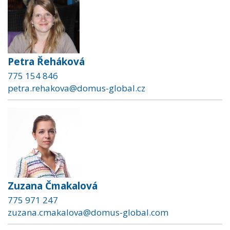
Petra Řeháková
775 154 846
petra.rehakova@domus-global.cz
Zuzana Čmakalová
775 971 247
zuzana.cmakalova@domus-global.com