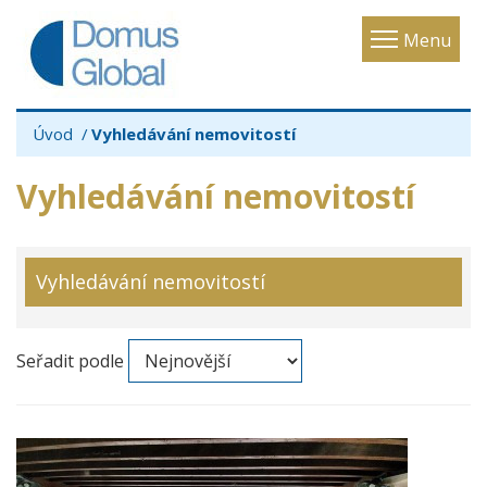
Toggle
Menu
navigatio
Úvod
Vyhledávání nemovitostí
Vyhledávání nemovitostí
Vyhledávání nemovitostí
Seřadit podle