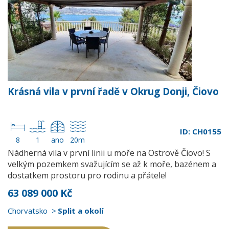
Krásná vila v první řadě v Okrug Donji, Čiovo
ID: CH0155
8
1
ano
20m
Nádherná vila v první linii u moře na Ostrově Čiovo! S
velkým pozemkem svažujícím se až k moře, bazénem a
dostatkem prostoru pro rodinu a přátele!
63 089 000 Kč
Chorvatsko
Split a okolí