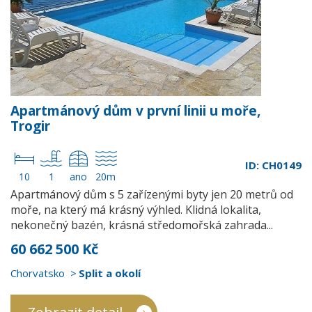
Apartmánový dům v první linii u moře,
Trogir
ID: CH0149
10
1
ano
20m
Apartmánový dům s 5 zařízenými byty jen 20 metrů od
moře, na který má krásný výhled. Klidná lokalita,
nekonečný bazén, krásná středomořská zahrada...
60 662 500 Kč
Chorvatsko
Split a okolí