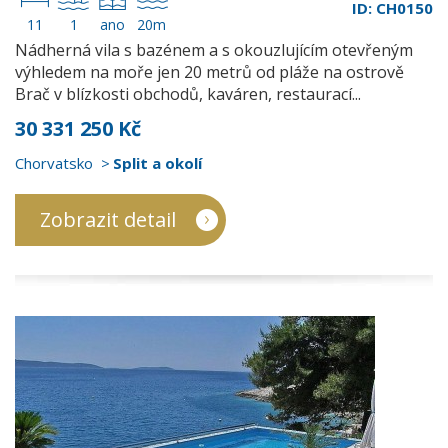
ID: CH0150
11
1
ano
20m
Nádherná vila s bazénem a s okouzlujícím otevřeným
výhledem na moře jen 20 metrů od pláže na ostrově
Brač v blízkosti obchodů, kaváren, restaurací...
30 331 250 Kč
Chorvatsko
Split a okolí
Zobrazit detail