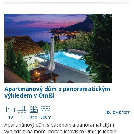
Apartmánový dům s panoramatickým
výhledem v Omiši
ID: CH0127
10
1
ano
300m
Apartmánový dům s bazénem a panoramatickým
výhledem na moře, hory a letovisko Omiš je ideální