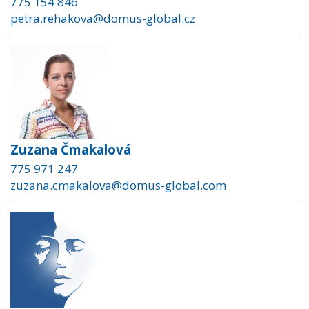
775 154 846
petra.rehakova@domus-global.cz
Zuzana Čmakalová
775 971 247
zuzana.cmakalova@domus-global.com