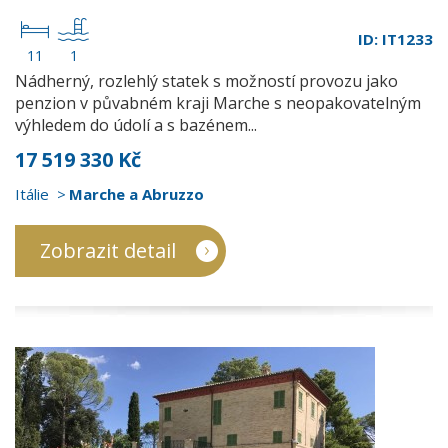
ID: IT1233
11
1
Nádherný, rozlehlý statek s možností provozu jako
penzion v půvabném kraji Marche s neopakovatelným
výhledem do údolí a s bazénem...
17 519 330 Kč
Itálie
Marche a Abruzzo
Zobrazit detail