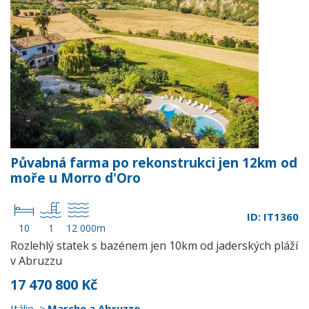
Půvabná farma po rekonstrukci jen 12km od
moře u Morro d'Oro
ID: IT1360
10
1
12 000m
Rozlehlý statek s bazénem jen 10km od jaderských pláží
v Abruzzu
17 470 800 Kč
Itálie
Marche a Abruzzo