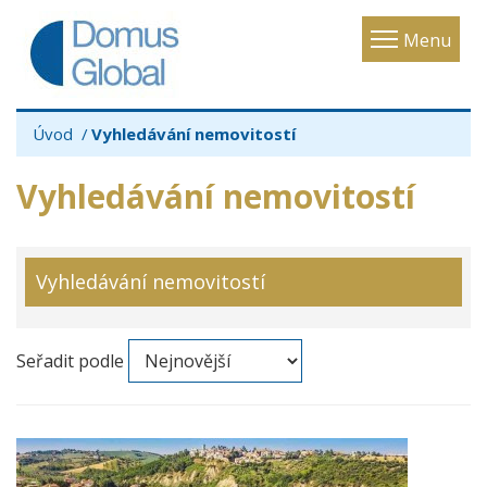
Toggle
Menu
navigatio
Úvod
Vyhledávání nemovitostí
Vyhledávání nemovitostí
Vyhledávání nemovitostí
Seřadit podle