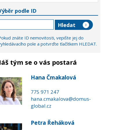
Výběr podle ID
Pokud znáte ID nemovitosti, vepište jej do
vyhledávacího pole a potvrďte tlačítkem HLEDAT.
áš tým se o vás postará
Hana Čmakalová
775 971 247
hana.cmakalova@domus-
global.cz
Petra Řeháková