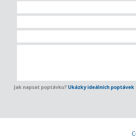
Jak napsat poptávku?
Ukázky ideálních poptávek
C