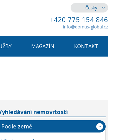
Česky
+420 775 154 846
info@domus-global.cz
UŽBY
MAGAZÍN
KONTAKT
Vyhledávání nemovitostí
Podle země