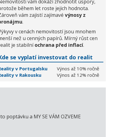
Nemovitosti vám dokáží zhodnotit úspory,
protože během let roste jejich hodnota.
Zároveň vám zajistí zajímavé
výnosy z
pronájmu
.
Výkyvy v cenách nemovitostí jsou mnohem
menší než u cenných papírů. Mírný růst cen
realit je stabilní
ochrana před inflací
.
Kde se vyplatí investovat do realit
Reality v Portugalsku
Výnos až 10% ročně
Reality v Rakousku
Výnos až 12% ročně
e tuto poptávku a MY SE VÁM OZVEME