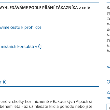
 VYHLEDÁVÁME PODLE PŘÁNÍ ZÁKAZNÍKA z celé
R
s
Z
p
víme cestu k prohlídce
d
t
z
t
 místních kontaktů v ČJ
h
da
ničí
O
Z
n
žené vrcholky hor, nicméně v Rakouských Alpách si
během léta - až už hledáte klid a pohodu nebo jste