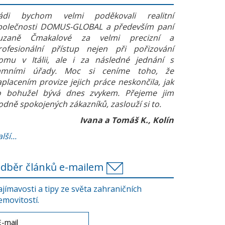
ádi bychom velmi poděkovali realitní
polečnosti DOMUS-GLOBAL a především paní
uzaně Čmakalové za velmi precizní a
rofesionální přístup nejen při pořizování
omu v Itálii, ale i za následné jednání s
amními úřady. Moc si ceníme toho, že
aplacením provize jejich práce neskončila, jak
o bohužel bývá dnes zvykem. Přejeme jim
odně spokojených zákazníků, zaslouží si to.
Ivana a Tomáš K., Kolín
lší...
dběr článků e-mailem
ajímavosti a tipy ze světa zahraničních
emovitostí.