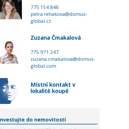
775 154 846
petra.rehakova@domus-
global.cz
Zuzana Čmakalová
775 971 247
zuzana.cmakalova@domus-
global.com
Místní kontakt v
lokalitě koupě
Investujte do nemovitostí