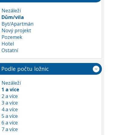
Nezáleží
Dům/vila
Byt/Apartmán
Nový projekt
Pozemek
Hotel
Ostatní
Podle počtu ložnic
Nezáleží
1 a více
2 a více
3 a více
4 a více
5 a více
6 a více
7 a více