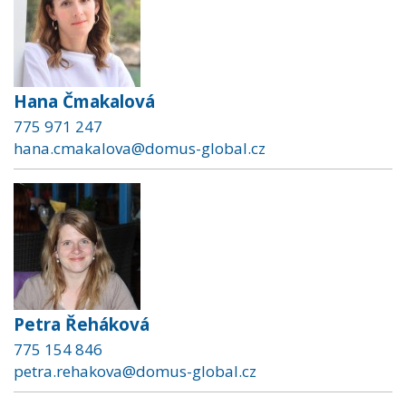
Hana Čmakalová
775 971 247
hana.cmakalova@domus-global.cz
Petra Řeháková
775 154 846
petra.rehakova@domus-global.cz