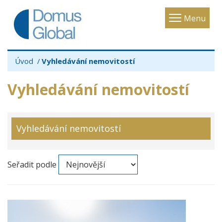
Toggle
Menu
navigatio
Úvod
Vyhledávání nemovitostí
Vyhledávání nemovitostí
Vyhledávání nemovitostí
Seřadit podle