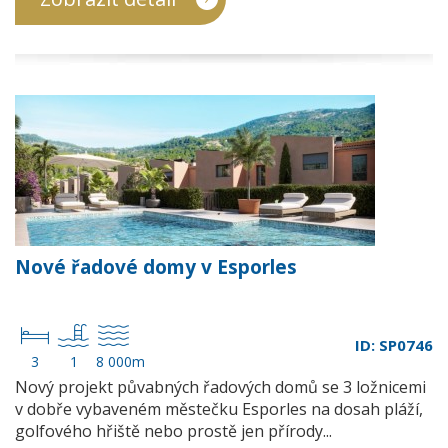
Nové řadové domy v Esporles
ID: SP0746
3
1
8 000m
Nový projekt půvabných řadových domů se 3 ložnicemi
v dobře vybaveném městečku Esporles na dosah pláží,
golfového hřiště nebo prostě jen přírody...