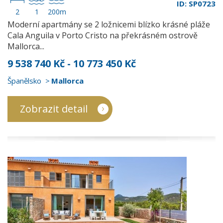
ID: SP0723
2
1
200m
Moderní apartmány se 2 ložnicemi blízko krásné pláže
Cala Anguila v Porto Cristo na překrásném ostrově
Mallorca...
9 538 740 Kč - 10 773 450 Kč
Španělsko
Mallorca
Zobrazit detail