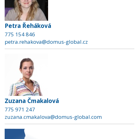
Petra Řeháková
775 154 846
petra.rehakova@domus-global.cz
Zuzana Čmakalová
775 971 247
zuzana.cmakalova@domus-global.com