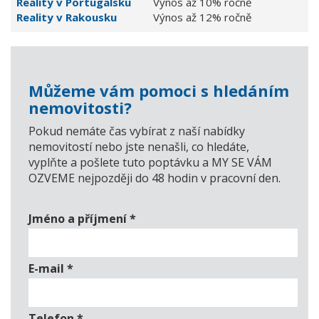
Reality v Portugalsku
Výnos až 10% ročně
Reality v Rakousku
Výnos až 12% ročně
Můžeme vám pomoci s hledáním
nemovitosti?
Pokud nemáte čas vybírat z naší nabídky
nemovitostí nebo jste nenašli, co hledáte,
vyplňte a pošlete tuto poptávku a MY SE VÁM
OZVEME nejpozději do 48 hodin v pracovní den.
Jméno a příjmení
*
E-mail
*
Telefon
*