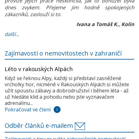
provize jejich práce neskončila, jak to bohužel bývá
dnes zvykem. Přejeme jim hodně spokojených
zákazníků, zaslouží si to.
Ivana a Tomáš K., Kolín
další...
Zajímavosti o nemovitostech v zahraničí
Léto v rakouských Alpách
Když se řeknou Alpy, každý si představí zasněžené
vrcholky hor, nicméně v Rakouských Alpách si můžete
užít spoustu zábavy a dobrodružství i během léta - až
už hledáte klid a pohodu nebo jste vyznavačem
adrenalinu...
Pokračovat ve čtení
Odběr článků e-mailem