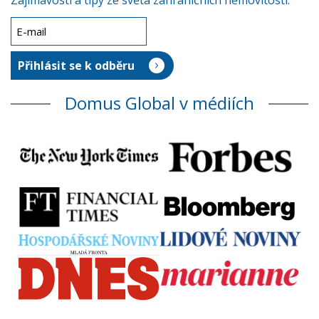
Zajímavosti a tipy ze světa zahraničních nemovitostí.
Domus Global v médiích