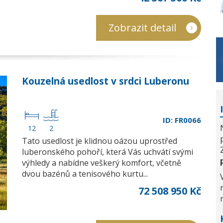
Zobrazit detail
Kouzelná usedlost v srdci Luberonu
ID: FR0066
12
2
Tato usedlost je klidnou oázou uprostřed
luberonského pohoří, která Vás uchvátí svými
výhledy a nabídne veškerý komfort, včetně
dvou bazénů a tenisového kurtu...
72 508 950 Kč