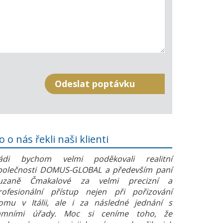
o o nás řekli naši klienti
ádi bychom velmi poděkovali realitní
polečnosti DOMUS-GLOBAL a především paní
uzaně Čmakalové za velmi precizní a
rofesionální přístup nejen při pořizování
omu v Itálii, ale i za následné jednání s
amními úřady. Moc si ceníme toho, že