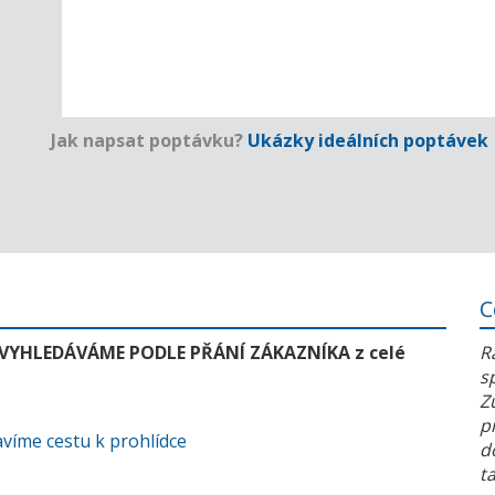
Jak napsat poptávku?
Ukázky ideálních poptávek
C
 VYHLEDÁVÁME PODLE PŘÁNÍ ZÁKAZNÍKA z celé
R
s
Z
p
víme cestu k prohlídce
d
t