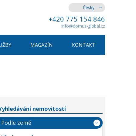
Česky
+420 775 154 846
info@domus-global.cz
UŽBY
MAGAZÍN
KONTAKT
Vyhledávání nemovitostí
Podle země