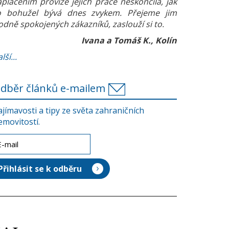
aplacením provize jejich práce neskončila, jak
o bohužel bývá dnes zvykem. Přejeme jim
odně spokojených zákazníků, zaslouží si to.
Ivana a Tomáš K., Kolín
lší...
dběr článků e-mailem
ajímavosti a tipy ze světa zahraničních
emovitostí.