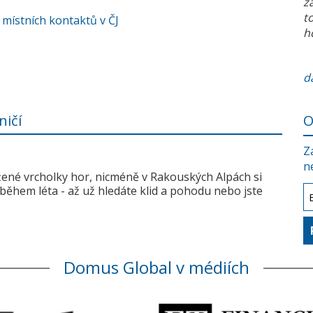
z
t
 místních kontaktů v ČJ
h
da
ničí
O
Z
n
žené vrcholky hor, nicméně v Rakouských Alpách si
během léta - až už hledáte klid a pohodu nebo jste
Domus Global v médiích