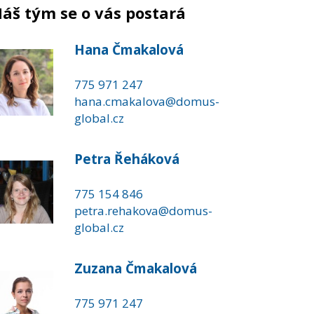
áš tým se o vás postará
Hana Čmakalová
775 971 247
hana.cmakalova@domus-
global.cz
Petra Řeháková
775 154 846
petra.rehakova@domus-
global.cz
Zuzana Čmakalová
775 971 247