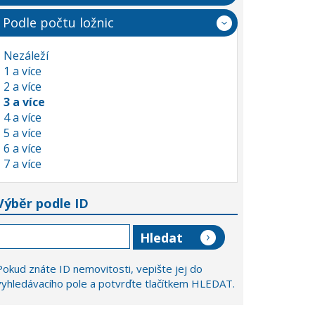
Podle počtu ložnic
Nezáleží
1 a více
2 a více
3 a více
4 a více
5 a více
6 a více
7 a více
Výběr podle ID
Pokud znáte ID nemovitosti, vepište jej do
vyhledávacího pole a potvrďte tlačítkem HLEDAT.