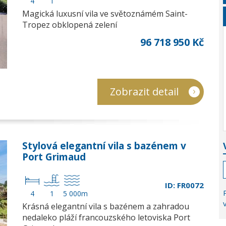
4
1
Magická luxusní vila ve světoznámém Saint-
Tropez obklopená zelení
96 718 950 Kč
Zobrazit detail
Stylová elegantní vila s bazénem v
Port Grimaud
ID: FR0072
4
1
5 000m
Krásná elegantní vila s bazénem a zahradou
nedaleko pláží francouzského letoviska Port