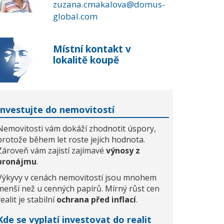
zuzana.cmakalova@domus-
global.com
Místní kontakt v
lokalitě koupě
Investujte do nemovitostí
Nemovitosti vám dokáží zhodnotit úspory,
protože během let roste jejich hodnota.
Zároveň vám zajistí zajímavé
výnosy z
pronájmu
.
Výkyvy v cenách nemovitostí jsou mnohem
menší než u cenných papírů. Mírný růst cen
realit je stabilní
ochrana před inflací
.
Kde se vyplatí investovat do realit