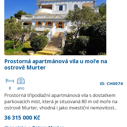
Prostorná apartmánová vila u moře na
ostrově Murter
ID: CH0074
8
ano
Prostorná třípodlažní apartmánová vila s dostatkem
parkovacích míst, která je situovaná 80 m od moře na
ostrově Murter, vhodná i jako investiční nemovitost...
36 315 000 Kč