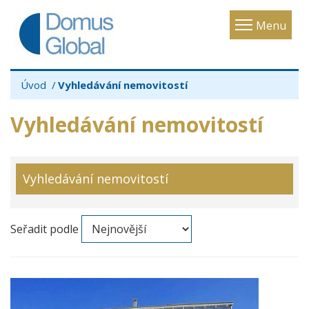
Toggle
Menu
navigatio
Úvod
Vyhledávání nemovitostí
Vyhledávání nemovitostí
Vyhledávání nemovitostí
Seřadit podle