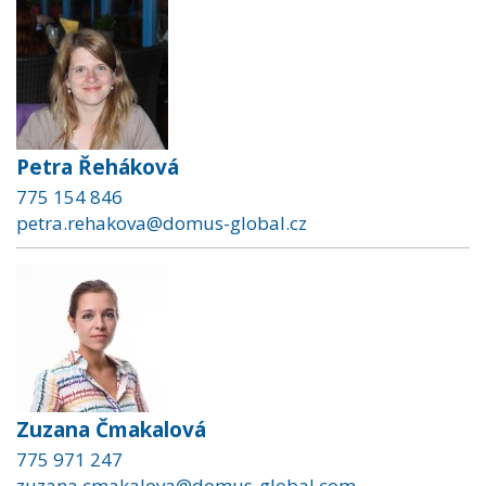
Petra Řeháková
775 154 846
petra.rehakova@domus-global.cz
Zuzana Čmakalová
775 971 247
zuzana.cmakalova@domus-global.com