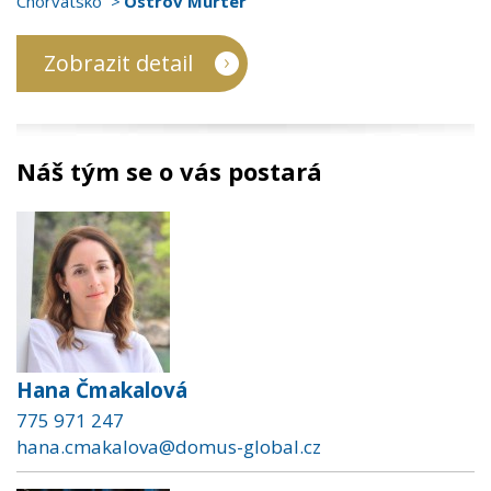
Chorvatsko
Ostrov Murter
Zobrazit detail
Náš tým se o vás postará
Hana Čmakalová
775 971 247
hana.cmakalova@domus-global.cz