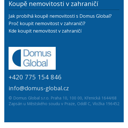
Koupě nemovitosti v zahraničí
Jak probíhá koupě nemovitosti s Domus Global?
Proč koupit nemovitost v zahraničí?
Kde koupit nemovitost v zahraničí
+420 775 154 846
info@domus-global.cz
© Domus Global s.r.o. Praha 10, 100 00, Křenická 1644/68
Zapsán u Městského soudu v Praze, Oddíl C, Vložka 196452