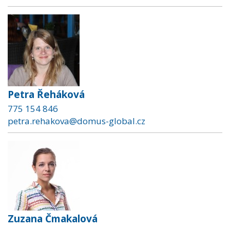
Petra Řeháková
775 154 846
petra.rehakova@domus-global.cz
Zuzana Čmakalová