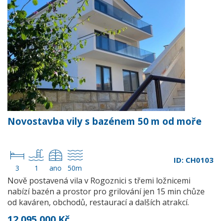
Novostavba vily s bazénem 50 m od moře
ID: CH0103
3
1
ano
50m
Nově postavená vila v Rogoznici s třemi ložnicemi
nabízí bazén a prostor pro grilování jen 15 min chůze
od kaváren, obchodů, restaurací a dalších atrakcí.
12 095 000 Kč