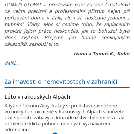
DOMUS-GLOBAL a především paní Zuzaně Čmakalové
za velmi precizní a profesionální přístup nejen při
pořizování domu v Itálii, ale i za následné jednání s
tamními úřady. Moc si ceníme toho, že zaplacením
provize jejich práce neskončila, jak to bohužel bývá
dnes zvykem. Přejeme jim hodně spokojených
zákazníků, zaslouží si to.
Ivana a Tomáš K., Kolín
další...
Zajímavosti o nemovitostech v zahraničí
Léto v rakouských Alpách
Když se řeknou Alpy, každý si představí zasněžené
vrcholky hor, nicméně v Rakouských Alpách si můžete
užít spoustu zábavy a dobrodružství i během léta - až
už hledáte klid a pohodu nebo jste vyznavačem
adrenalinu...