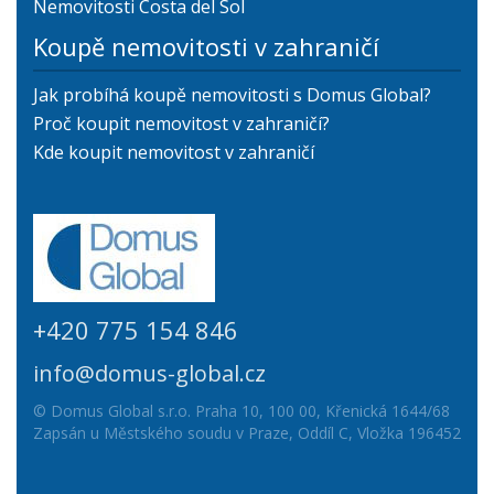
Nemovitosti Costa del Sol
Koupě nemovitosti v zahraničí
Jak probíhá koupě nemovitosti s Domus Global?
Proč koupit nemovitost v zahraničí?
Kde koupit nemovitost v zahraničí
+420 775 154 846
info@domus-global.cz
© Domus Global s.r.o. Praha 10, 100 00, Křenická 1644/68
Zapsán u Městského soudu v Praze, Oddíl C, Vložka 196452