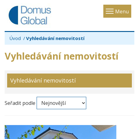
Toggle
Menu
navigatio
Úvod
Vyhledávání nemovitostí
Vyhledávání nemovitostí
Vyhledávání nemovitostí
Seřadit podle