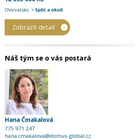
Chorvatsko
Split a okolí
Zobrazit detail
Náš tým se o vás postará
Hana Čmakalová
775 971 247
hana.cmakalova@domus-global.cz