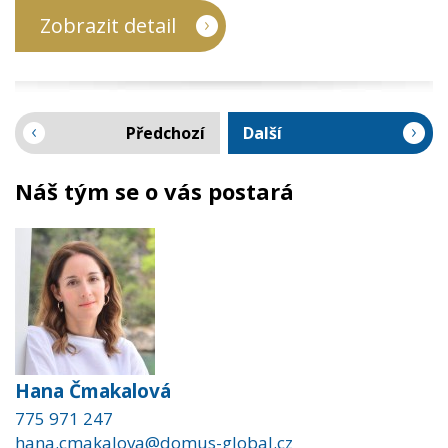
Zobrazit detail
Předchozí
Další
Náš tým se o vás postará
Hana Čmakalová
775 971 247
hana.cmakalova@domus-global.cz