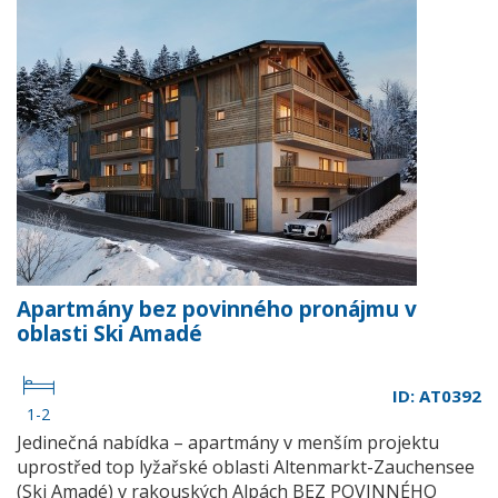
Apartmány bez povinného pronájmu v
oblasti Ski Amadé
ID: AT0392
1-2
Jedinečná nabídka – apartmány v menším projektu
uprostřed top lyžařské oblasti Altenmarkt-Zauchensee
(Ski Amadé) v rakouských Alpách BEZ POVINNÉHO