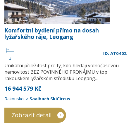
Komfortní bydlení přímo na dosah
lyžařského ráje, Leogang
ID: AT0402
3
Unikátní příležitost pro ty, kdo hledají volnočasovou
nemovitost BEZ POVINNÉHO PRONÁJMU v top
rakouském lyžařském středisku Leogang...
16 944 579 Kč
Rakousko
Saalbach SkiCircus
Zobrazit detail