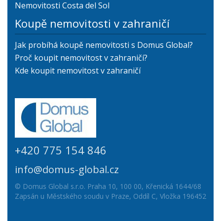
Nemovitosti Costa del Sol
Koupě nemovitosti v zahraničí
Jak probíhá koupě nemovitosti s Domus Global?
Proč koupit nemovitost v zahraničí?
Kde koupit nemovitost v zahraničí
+420 775 154 846
info@domus-global.cz
© Domus Global s.r.o. Praha 10, 100 00, Křenická 1644/68
Zapsán u Městského soudu v Praze, Oddíl C, Vložka 196452