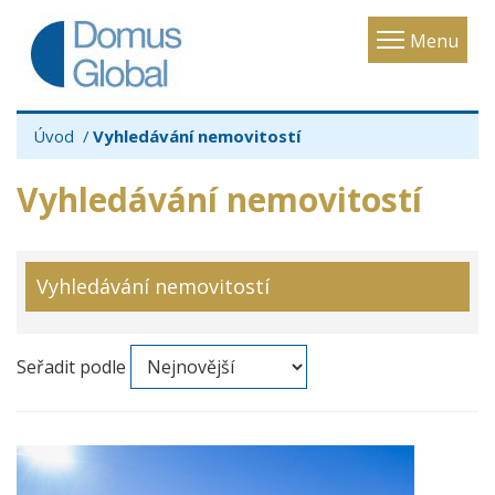
Toggle
Menu
navigatio
Úvod
Vyhledávání nemovitostí
Vyhledávání nemovitostí
Vyhledávání nemovitostí
Seřadit podle