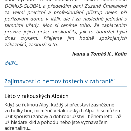
DOMUS-GLOBAL a především paní Zuzaně Čmakalové
za velmi precizní a profesionální přístup nejen při
pořizování domu v Itálii, ale i za následné jednání s
tamními úřady. Moc si ceníme toho, že zaplacením
provize jejich práce neskončila, jak to bohužel bývá
dnes zvykem. Přejeme jim hodně spokojených
zákazníků, zaslouží si to.
Ivana a Tomáš K., Kolín
další...
Zajímavosti o nemovitostech v zahraničí
Léto v rakouských Alpách
Když se řeknou Alpy, každý si představí zasněžené
vrcholky hor, nicméně v Rakouských Alpách si můžete
užít spoustu zábavy a dobrodružství i během léta - až
už hledáte klid a pohodu nebo jste vyznavačem
adrenalinu...