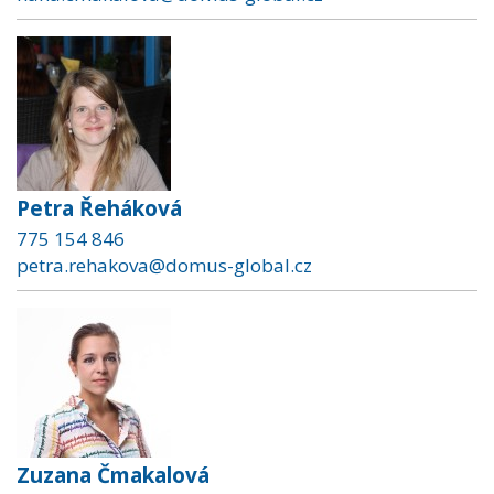
Petra Řeháková
775 154 846
petra.rehakova@domus-global.cz
Zuzana Čmakalová