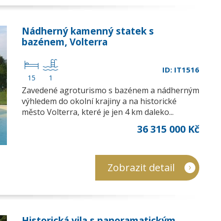
Nádherný kamenný statek s
bazénem, Volterra
ID: IT1516
15
1
Zavedené agroturismo s bazénem a nádherným
výhledem do okolní krajiny a na historické
město Volterra, které je jen 4 km daleko...
36 315 000 Kč
Zobrazit detail
Historická vila s panoramatickým