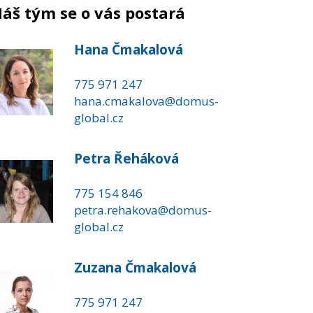
áš tým se o vás postará
Hana Čmakalová
775 971 247
hana.cmakalova@domus-
global.cz
Petra Řeháková
775 154 846
petra.rehakova@domus-
global.cz
Zuzana Čmakalová
775 971 247