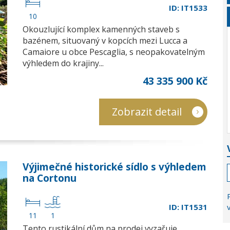
ID: IT1533
10
Okouzlující komplex kamenných staveb s
bazénem, situovaný v kopcích mezi Lucca a
Camaiore u obce Pescaglia, s neopakovatelným
výhledem do krajiny...
43 335 900 Kč
Zobrazit detail
Výjimečné historické sídlo s výhledem
na Cortonu
ID: IT1531
11
1
Tento rustikální dům na prodej vyzařuje