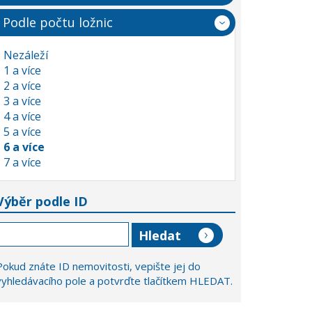
Podle počtu ložnic
Nezáleží
1 a více
2 a více
3 a více
4 a více
5 a více
6 a více
7 a více
Výběr podle ID
Pokud znáte ID nemovitosti, vepište jej do
vyhledávacího pole a potvrďte tlačítkem HLEDAT.