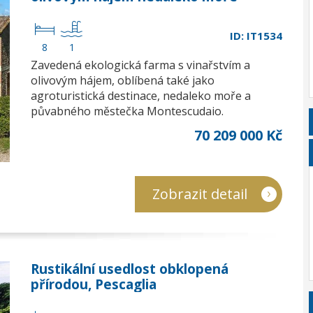
ID: IT1534
8
1
Zavedená ekologická farma s vinařstvím a
olivovým hájem, oblíbená také jako
agroturistická destinace, nedaleko moře a
půvabného městečka Montescudaio.
70 209 000 Kč
Zobrazit detail
Rustikální usedlost obklopená
přírodou, Pescaglia