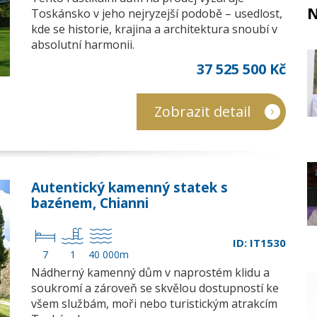
N
Toskánsko v jeho nejryzejší podobě – usedlost,
kde se historie, krajina a architektura snoubí v
absolutní harmonii.
37 525 500 Kč
Zobrazit detail
Autentický kamenný statek s
bazénem, Chianni
ID: IT1530
7
1
40 000m
Nádherný kamenný dům v naprostém klidu a
soukromí a zároveň se skvělou dostupností ke
všem službám, moři nebo turistickým atrakcím