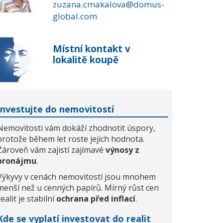
zuzana.cmakalova@domus-
global.com
Místní kontakt v
lokalitě koupě
Investujte do nemovitostí
Nemovitosti vám dokáží zhodnotit úspory,
protože během let roste jejich hodnota.
Zároveň vám zajistí zajímavé
výnosy z
pronájmu
.
Výkyvy v cenách nemovitostí jsou mnohem
menší než u cenných papírů. Mírný růst cen
realit je stabilní
ochrana před inflací
.
Kde se vyplatí investovat do realit