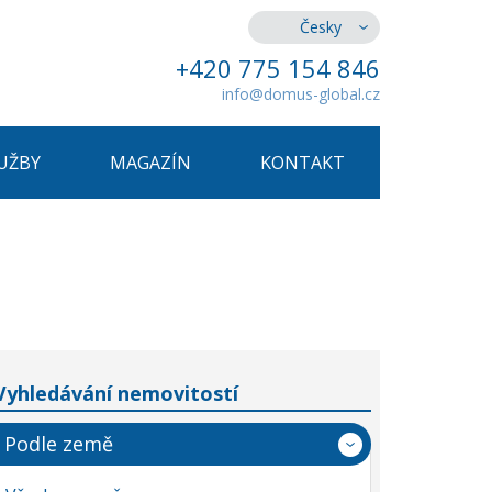
Česky
+420 775 154 846
info@domus-global.cz
UŽBY
MAGAZÍN
KONTAKT
Vyhledávání nemovitostí
Podle země