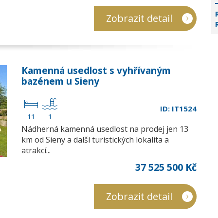
Zobrazit detail
Kamenná usedlost s vyhřívaným
bazénem u Sieny
ID: IT1524
11
1
Nádherná kamenná usedlost na prodej jen 13
km od Sieny a další turistických lokalita a
atrakcí...
37 525 500 Kč
Zobrazit detail