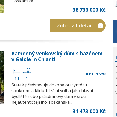
Toskánska…
38 736 000 Kč
Zobrazit detail
Kamenný venkovský dům s bazénem
v Gaiole in Chianti
ID: IT1528
14
1
Statek představuje dokonalou syntézu
soukromí a klidu. Ideální volba jako hlavní
bydliště nebo prázdninový dům v srdci
nejautentičtějšího Toskánska...
31 473 000 Kč