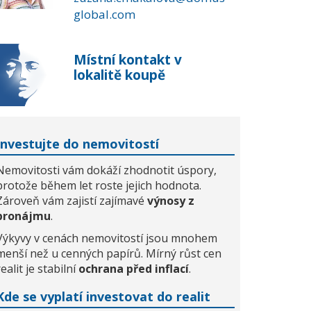
global.com
Místní kontakt v
lokalitě koupě
Investujte do nemovitostí
Nemovitosti vám dokáží zhodnotit úspory,
protože během let roste jejich hodnota.
Zároveň vám zajistí zajímavé
výnosy z
pronájmu
.
Výkyvy v cenách nemovitostí jsou mnohem
menší než u cenných papírů. Mírný růst cen
realit je stabilní
ochrana před inflací
.
Kde se vyplatí investovat do realit