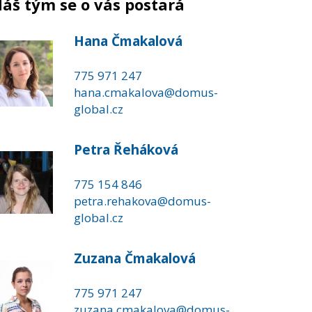
áš tým se o vás postará
Hana Čmakalová
775 971 247
hana.cmakalova@domus-
global.cz
Petra Řeháková
775 154 846
petra.rehakova@domus-
global.cz
Zuzana Čmakalová
775 971 247
zuzana.cmakalova@domus-