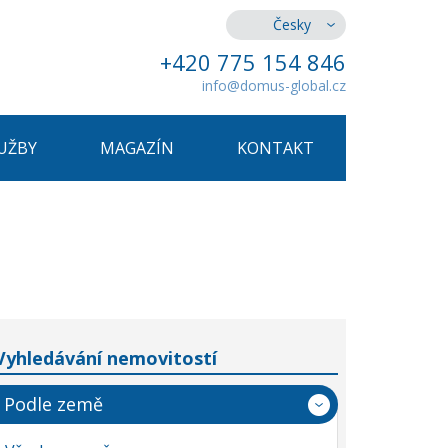
Česky
+420 775 154 846
info@domus-global.cz
UŽBY
MAGAZÍN
KONTAKT
Vyhledávání nemovitostí
Podle země