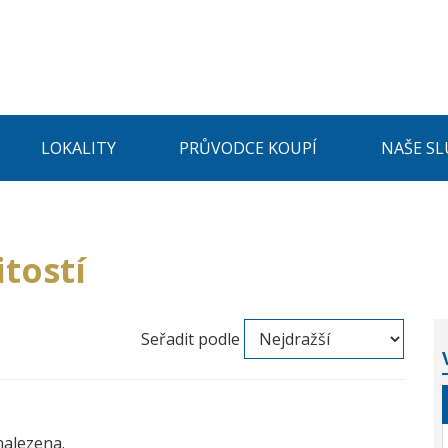
LOKALITY
PRŮVODCE KOUPÍ
NAŠE SL
tostí
Seřadit podle
nalezena.