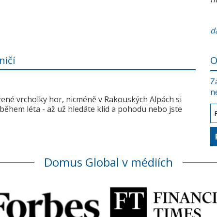
da
ničí
O
Z
n
žené vrcholky hor, nicméně v Rakouských Alpách si
během léta - až už hledáte klid a pohodu nebo jste
Domus Global v médiích