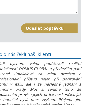
o o nás řekli naši klienti
ádi bychom velmi poděkovali realitní
polečnosti DOMUS-GLOBAL a především paní
uzaně Čmakalové za velmi precizní a
rofesionální přístup nejen při pořizování
omu v Itálii, ale i za následné jednání s
amními úřady. Moc si ceníme toho, že
aplacením provize jejich práce neskončila, jak
o bohužel bývá dnes zvykem. Přejeme jim
odně spokojených zákazníků, zaslouží si to.