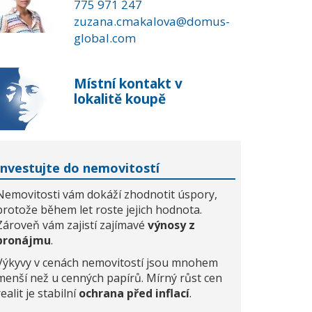
775 971 247
zuzana.cmakalova@domus-
global.com
Místní kontakt v
lokalitě koupě
Investujte do nemovitostí
Nemovitosti vám dokáží zhodnotit úspory,
protože během let roste jejich hodnota.
Zároveň vám zajistí zajímavé
výnosy z
pronájmu
.
Výkyvy v cenách nemovitostí jsou mnohem
menší než u cenných papírů. Mírný růst cen
realit je stabilní
ochrana před inflací
.