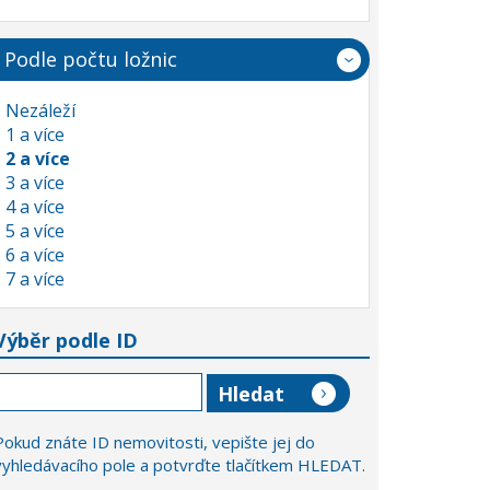
Podle počtu ložnic
Nezáleží
1 a více
2 a více
3 a více
4 a více
5 a více
6 a více
7 a více
Výběr podle ID
Pokud znáte ID nemovitosti, vepište jej do
vyhledávacího pole a potvrďte tlačítkem HLEDAT.