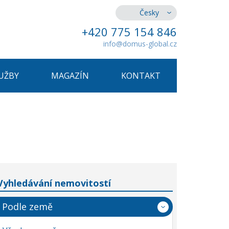
Česky
+420 775 154 846
info@domus-global.cz
UŽBY
MAGAZÍN
KONTAKT
Vyhledávání nemovitostí
Podle země