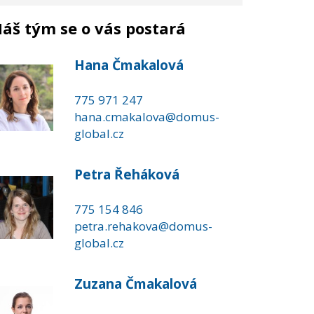
áš tým se o vás postará
Hana Čmakalová
775 971 247
hana.cmakalova@domus-
global.cz
Petra Řeháková
775 154 846
petra.rehakova@domus-
global.cz
Zuzana Čmakalová