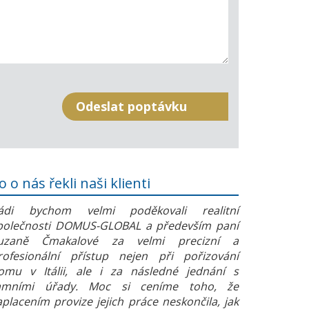
o o nás řekli naši klienti
ádi bychom velmi poděkovali realitní
polečnosti DOMUS-GLOBAL a především paní
uzaně Čmakalové za velmi precizní a
rofesionální přístup nejen při pořizování
omu v Itálii, ale i za následné jednání s
amními úřady. Moc si ceníme toho, že
aplacením provize jejich práce neskončila, jak