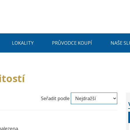
LOKALITY
PRŮVODCE KOUPÍ
NAŠE SL
tostí
Seřadit podle
nalezena.