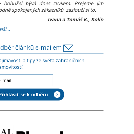
o bohužel bývá dnes zvykem. Přejeme jim
odně spokojených zákazníků, zaslouží si to.
Ivana a Tomáš K., Kolín
lší...
dběr článků e-mailem
ajímavosti a tipy ze světa zahraničních
emovitostí.