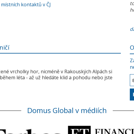
t
 místních kontaktů v ČJ
h
da
ničí
O
Z
n
žené vrcholky hor, nicméně v Rakouských Alpách si
během léta - až už hledáte klid a pohodu nebo jste
Domus Global v médiích