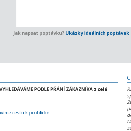
Jak napsat poptávku?
Ukázky ideálních poptávek
C
 VYHLEDÁVÁME PODLE PŘÁNÍ ZÁKAZNÍKA z celé
R
s
Z
p
víme cestu k prohlídce
d
t
z