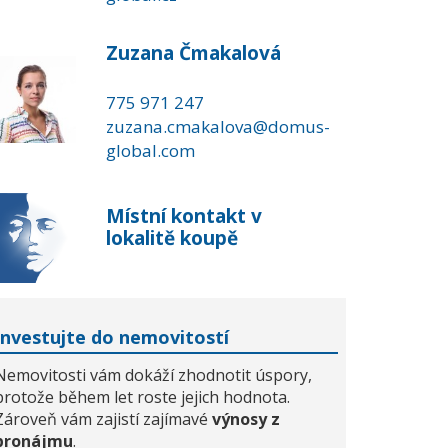
Zuzana Čmakalová
775 971 247
zuzana.cmakalova@domus-
global.com
Místní kontakt v
lokalitě koupě
Investujte do nemovitostí
Nemovitosti vám dokáží zhodnotit úspory,
protože během let roste jejich hodnota.
Zároveň vám zajistí zajímavé
výnosy z
pronájmu
.