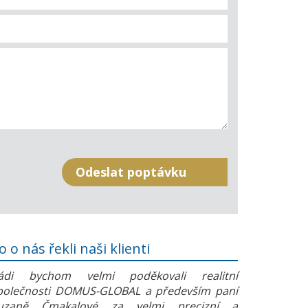
o o nás řekli naši klienti
ádi bychom velmi poděkovali realitní
polečnosti DOMUS-GLOBAL a především paní
uzaně Čmakalové za velmi precizní a