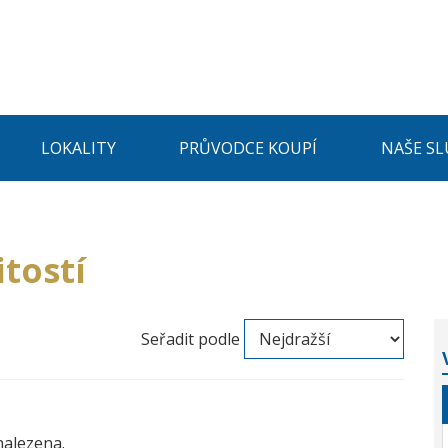
LOKALITY
PRŮVODCE KOUPÍ
NAŠE SL
tostí
Seřadit podle
nalezena.