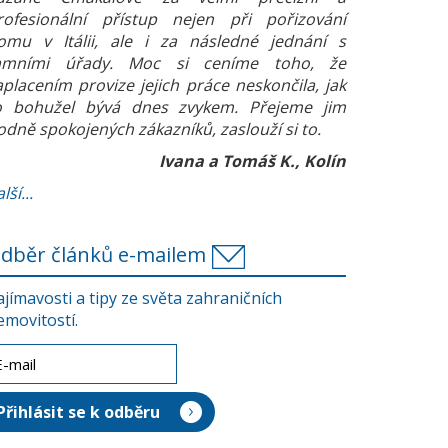
rofesionální přístup nejen při pořizování
omu v Itálii, ale i za následné jednání s
amními úřady. Moc si ceníme toho, že
aplacením provize jejich práce neskončila, jak
o bohužel bývá dnes zvykem. Přejeme jim
odně spokojených zákazníků, zaslouží si to.
Ivana a Tomáš K., Kolín
lší...
dběr článků e-mailem
ajímavosti a tipy ze světa zahraničních
emovitostí.