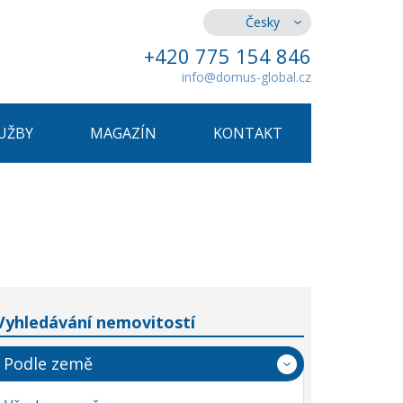
Česky
+420 775 154 846
info@domus-global.cz
UŽBY
MAGAZÍN
KONTAKT
Vyhledávání nemovitostí
Podle země