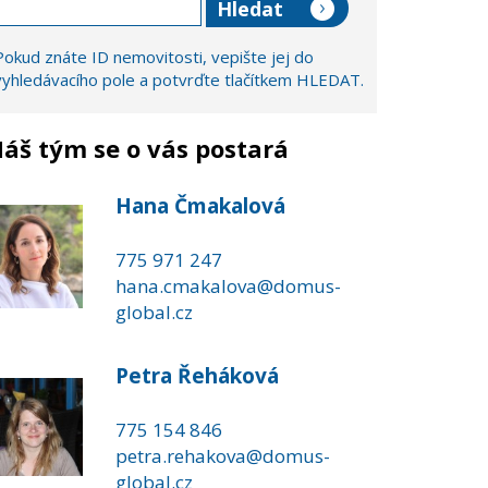
Pokud znáte ID nemovitosti, vepište jej do
vyhledávacího pole a potvrďte tlačítkem HLEDAT.
áš tým se o vás postará
Hana Čmakalová
775 971 247
hana.cmakalova@domus-
global.cz
Petra Řeháková
775 154 846
petra.rehakova@domus-
global.cz