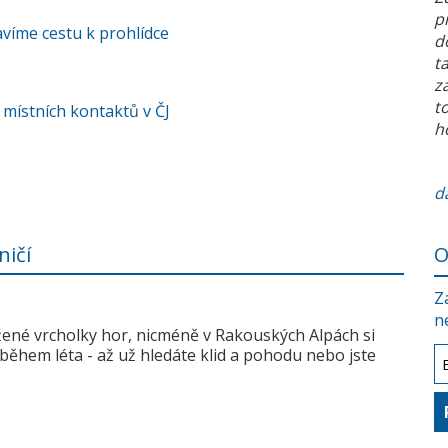
p
víme cestu k prohlídce
d
t
z
t
 místních kontaktů v ČJ
h
da
ničí
O
Z
n
žené vrcholky hor, nicméně v Rakouských Alpách si
během léta - až už hledáte klid a pohodu nebo jste