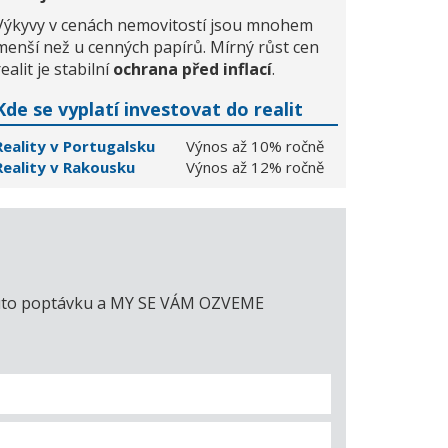
Výkyvy v cenách nemovitostí jsou mnohem
menší než u cenných papírů. Mírný růst cen
realit je stabilní
ochrana před inflací
.
Kde se vyplatí investovat do realit
Reality v Portugalsku
Výnos až 10% ročně
Reality v Rakousku
Výnos až 12% ročně
e tuto poptávku a MY SE VÁM OZVEME