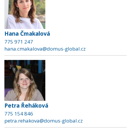
Hana Čmakalová
775 971 247
hana.cmakalova@domus-global.cz
Petra Řeháková
775 154 846
petra.rehakova@domus-global.cz