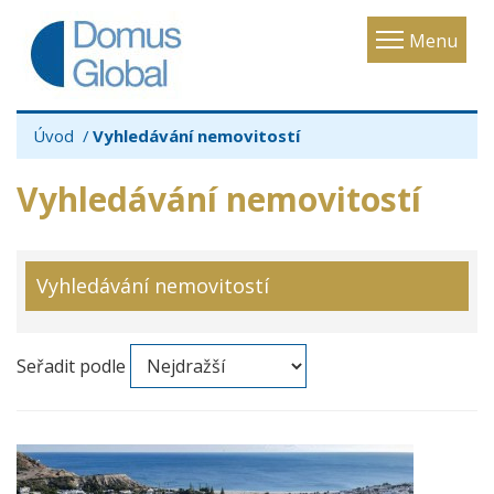
Toggle
Menu
navigatio
Úvod
Vyhledávání nemovitostí
Vyhledávání nemovitostí
Vyhledávání nemovitostí
Seřadit podle